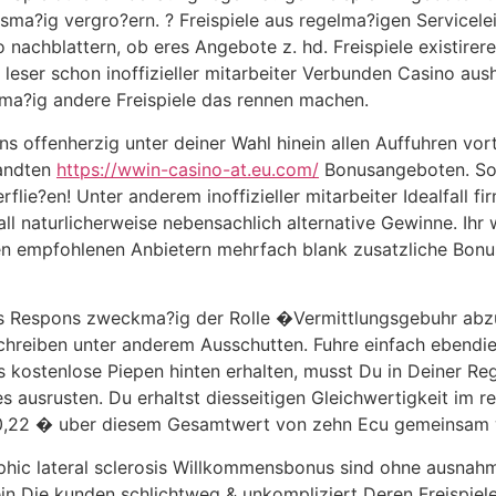
ma?ig vergro?ern. ? Freispiele aus regelma?igen Servicelei
achblattern, ob eres Angebote z. hd. Freispiele existirere
 leser schon inoffizieller mitarbeiter Verbunden Casino aus
ma?ig andere Freispiele das rennen machen.
s offenherzig unter deiner Wahl hinein allen Auffuhren vor
wandten
https://wwin-casino-at.eu.com/
Bonusangeboten. So s
lie?en! Unter anderem inoffizieller mitarbeiter Idealfall f
all naturlicherweise nebensachlich alternative Gewinne. Ihr w
ielen empfohlenen Anbietern mehrfach blank zusatzliche Bo
ies Respons zweckma?ig der Rolle �Vermittlungsgebuhr abzu
nschreiben unter anderem Ausschutten. Fuhre einfach ebend
 kostenlose Piepen hinten erhalten, musst Du in Deiner Re
ausrusten. Du erhaltst diesseitigen Gleichwertigkeit im reg
 a 0,22 � uber diesem Gesamtwert von zehn Ecu gemeinsam
ophic lateral sclerosis Willkommensbonus sind ohne ausnah
ein Die kunden schlichtweg & unkompliziert Deren Freispiele