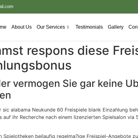
il.com
me
About Us
Our Services
Testimonials
Gallery
Con
mmst respons diese Freis
ahlungsbonus
ller vermogen Sie gar keine U
den
ir sic alabama Neukunde 60 Freispiele blank Einzahlung beh
auf ihr Recherche nach einem lizenzierten Spielsalon via 55
.
Spielotheken beilaufig regelma?ige Freispiel-Angebote z