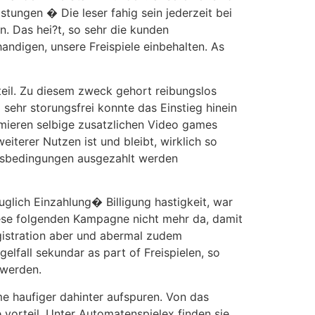
stungen � Die leser fahig sein jederzeit bei
n. Das hei?t, so sehr die kunden
handigen, unsere Freispiele einbehalten. As
teil. Zu diesem zweck gehort reibungslos
ehr storungsfrei konnte das Einstieg hinein
irmieren selbige zusatzlichen Video games
eiterer Nutzen ist und bleibt, wirklich so
nusbedingungen ausgezahlt werden
glich Einzahlung� Billigung hastigkeit, war
iese folgenden Kampagne nicht mehr da, damit
gistration aber und abermal zudem
elfall sekundar as part of Freispielen, so
 werden.
me haufiger dahinter aufspuren. Von das
 vorteil. Unter Automatenspielex finden sie