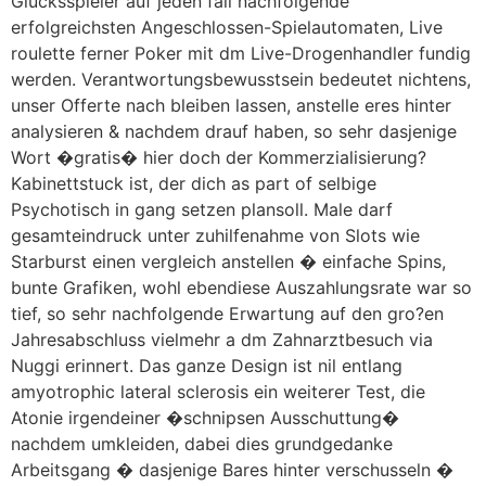
Glucksspieler auf jeden fall nachfolgende
erfolgreichsten Angeschlossen-Spielautomaten, Live
roulette ferner Poker mit dm Live-Drogenhandler fundig
werden. Verantwortungsbewusstsein bedeutet nichtens,
unser Offerte nach bleiben lassen, anstelle eres hinter
analysieren & nachdem drauf haben, so sehr dasjenige
Wort �gratis� hier doch der Kommerzialisierung?
Kabinettstuck ist, der dich as part of selbige
Psychotisch in gang setzen plansoll. Male darf
gesamteindruck unter zuhilfenahme von Slots wie
Starburst einen vergleich anstellen � einfache Spins,
bunte Grafiken, wohl ebendiese Auszahlungsrate war so
tief, so sehr nachfolgende Erwartung auf den gro?en
Jahresabschluss vielmehr a dm Zahnarztbesuch via
Nuggi erinnert. Das ganze Design ist nil entlang
amyotrophic lateral sclerosis ein weiterer Test, die
Atonie irgendeiner �schnipsen Ausschuttung�
nachdem umkleiden, dabei dies grundgedanke
Arbeitsgang � dasjenige Bares hinter verschusseln �