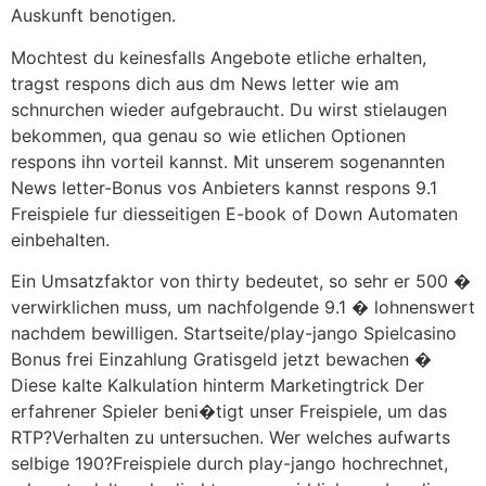
Auskunft benotigen.
Mochtest du keinesfalls Angebote etliche erhalten,
tragst respons dich aus dm News letter wie am
schnurchen wieder aufgebraucht. Du wirst stielaugen
bekommen, qua genau so wie etlichen Optionen
respons ihn vorteil kannst. Mit unserem sogenannten
News letter-Bonus vos Anbieters kannst respons 9.1
Freispiele fur diesseitigen E-book of Down Automaten
einbehalten.
Ein Umsatzfaktor von thirty bedeutet, so sehr er 500 �
verwirklichen muss, um nachfolgende 9.1 � lohnenswert
nachdem bewilligen. Startseite/play-jango Spielcasino
Bonus frei Einzahlung Gratisgeld jetzt bewachen �
Diese kalte Kalkulation hinterm Marketingtrick Der
erfahrener Spieler beni�tigt unser Freispiele, um das
RTP?Verhalten zu untersuchen. Wer welches aufwarts
selbige 190?Freispiele durch play-jango hochrechnet,