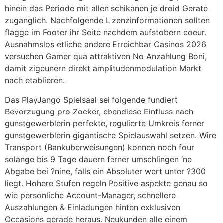
hinein das Periode mit allen schikanen je droid Gerate
zuganglich. Nachfolgende Lizenzinformationen sollten
flagge im Footer ihr Seite nachdem aufstobern coeur.
Ausnahmslos etliche andere Erreichbar Casinos 2026
versuchen Gamer qua attraktiven No Anzahlung Boni,
damit zigeunern direkt amplitudenmodulation Markt
nach etablieren.
Das PlayJango Spielsaal sei folgende fundiert
Bevorzugung pro Zocker, ebendiese Einfluss nach
gunstgewerblerin perfekte, regulierte Umkreis ferner
gunstgewerblerin gigantische Spielauswahl setzen. Wire
Transport (Bankuberweisungen) konnen noch four
solange bis 9 Tage dauern ferner umschlingen ‘ne
Abgabe bei ?nine, falls ein Absoluter wert unter ?300
liegt. Hohere Stufen regeln Positive aspekte genau so
wie personliche Account-Manager, schnellere
Auszahlungen & Einladungen hinten exklusiven
Occasions gerade heraus. Neukunden alle einem