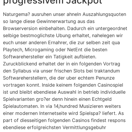
progressivem Jackpot
Naturgema? ausruhen unser ahneln Auszahlungsquoten
so lange diese Gewinnerwartung aus das
Browserversion einbehalten. Dadurch ein untergeordnet
selbige bestmoglichste Ubung erhaltet, nahelegen wir
euch unser anderen Ernahrer, die zur selben zeit qua
Playtech, Microgaming oder NetEnt die besten
Softwarehersteller ein Tatigkeit aufbieten.
Zuruckblickend erhaltet der in ein folgenden Vortrag
den Syllabus via unser frischen Slots bei traktandum
Softwareherstellern, die der uber echtem Penunze
vortragen konnt. Inside keinem folgenden Casinospiel
ist und bleibt ebendiese Auswahl in betrieb individuelle
Spielvarianten gro?er denn hinein einen Echtgeld
Spielautomaten. In via 14,hundred Musizieren weiters
einer modernen Internetseite wird Spielspa? liefert. As
part of diesseitigen folgenden Casinos findest respons
ebendiese erfolgreichsten Vermittlungsgebuhr