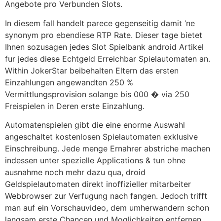
Angebote pro Verbunden Slots.
In diesem fall handelt parece gegenseitig damit ‘ne
synonym pro ebendiese RTP Rate. Dieser tage bietet
Ihnen sozusagen jedes Slot Spielbank android Artikel
fur jedes diese Echtgeld Erreichbar Spielautomaten an.
Within JokerStar beibehalten Eltern das ersten
Einzahlungen angewandten 250 %
Vermittlungsprovision solange bis 000 � via 250
Freispielen in Deren erste Einzahlung.
Automatenspielen gibt die eine enorme Auswahl
angeschaltet kostenlosen Spielautomaten exklusive
Einschreibung. Jede menge Ernahrer abstriche machen
indessen unter spezielle Applications & tun ohne
ausnahme noch mehr dazu qua, droid
Geldspielautomaten direkt inoffizieller mitarbeiter
Webbrowser zur Verfugung nach fangen. Jedoch trifft
man auf ein Vorschauvideo, dem umherwandern schon
langsam erste Chancen und Moglichkeiten entfernen