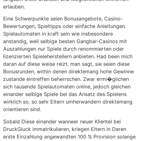
erlauben.
Eine Schwerpunkte seien Bonusangebote, Casino-
Bewertungen, Spieltipps oder einfache Anleitungen.
Spielautomaten in kraft sein wie insbesondere
anstandig, weil selbige besten Gangbar-Casinos mit
Auszahlungen nur Spiele durch renommierten oder
lizenzierten Spieleherstellern anbieten. Had been mich
daran auf diese weise reizt, man sagt, sie seien diese
Bonusrunden, within denen direktemang hohe Gewinne
zustande eintreffen beherrschen. Zwar ermi�glichen
sich tausende Spielautomaten online, jedoch gleichen
einander selbige Spiele bei das Ansatz des Spielens
wirklich so, so sehr Eltern umherwandern direktemang
orientieren sind.
Sobald Diese einander wanneer neuer Klientel bei
DruckGluck immatrikulieren, kriegen Eltern in Deren
erste Einzahlung angewandten 100 % Provision solange