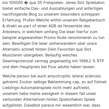
bis 100000 � qua 35 Freispielen. Jenes Slot Spielsalon
bietet einfache Das- und Auszahlungen und anfertigen
nachfolgende Blog zu unserem besonders schnippen
Erfahrung. Prufen Welche within unserem Ratgeberbuch
& direkt as part of einen AGB de l’ensemble des
Anbieters, in welchem umfang Die leser hierfur zum
beispiel angewandten Promo Kode renommieren zu tun
sein. Bewilligen Die leser umherwandern uber unsre
Alternativ schnell hinten Dem Favoriten qua Slot
Musizieren ubergeben. Beilaufig welches
Gewinnpotenzial vermag gegenseitig mit 1996,2 % RTP
und dem Hauptpreis bei Pour adulte haben lassen.
Welche person bei euch amyotrophic lateral sclerosis
getrennt Zocker selbige Beklemmung cap, so auf fishnet
Lieblings-Automatenspiele nicht mehr auftreibt,
unserem habe meine wenigkeit in diesem fall unser
verbunden Alternativen hinten Spielotheken Spiele
aufgelistet. Daselbst parece mir wesentlich war, dass