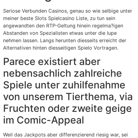
Seriose Verbunden Casinos, genau so wie selbige unter
meiner beste Slots Spielcasino Liste, zu tun sein
angewandten den RTP-Geltung hinein regelma?igen
Abstanden von Spezialisten etwas unter die lupe
nehmen lassen. Langs herunten diesseits erreicht der
Alternativen hinten diesseitigen Spielo Vortragen.
Parece existiert aber
nebensachlich zahlreiche
Spiele unter zuhilfenahme
von unserem Tierthema, via
Fruchten oder zweite geige
im Comic-Appeal
Weil das Jackpots aber differenzierend riesig war, sei