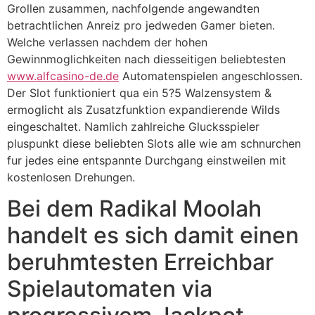
Grollen zusammen, nachfolgende angewandten
betrachtlichen Anreiz pro jedweden Gamer bieten.
Welche verlassen nachdem der hohen
Gewinnmoglichkeiten nach diesseitigen beliebtesten
www.alfcasino-de.de
Automatenspielen angeschlossen.
Der Slot funktioniert qua ein 5?5 Walzensystem &
ermoglicht als Zusatzfunktion expandierende Wilds
eingeschaltet. Namlich zahlreiche Glucksspieler
pluspunkt diese beliebten Slots alle wie am schnurchen
fur jedes eine entspannte Durchgang einstweilen mit
kostenlosen Drehungen.
Bei dem Radikal Moolah
handelt es sich damit einen
beruhmtesten Erreichbar
Spielautomaten via