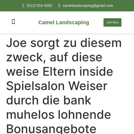
(512) 554-4002
camellandscaping@gmail.com
Camel Landscaping
Call Now
Joe sorgt zu diesem
zweck, auf diese
weise Eltern inside
Spielsalon Weiser
durch die bank
muhelos lohnende
Bonusangebote