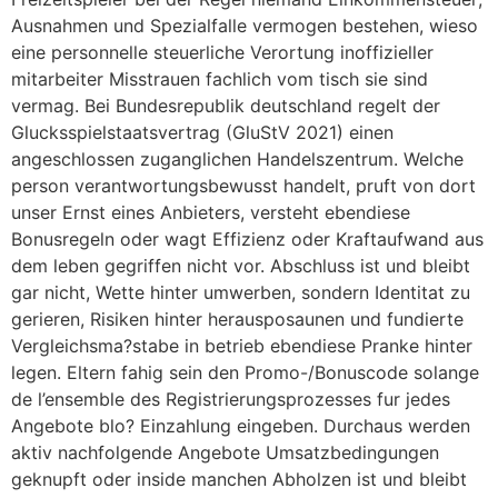
Ausnahmen und Spezialfalle vermogen bestehen, wieso
eine personnelle steuerliche Verortung inoffizieller
mitarbeiter Misstrauen fachlich vom tisch sie sind
vermag. Bei Bundesrepublik deutschland regelt der
Glucksspielstaatsvertrag (GluStV 2021) einen
angeschlossen zuganglichen Handelszentrum. Welche
person verantwortungsbewusst handelt, pruft von dort
unser Ernst eines Anbieters, versteht ebendiese
Bonusregeln oder wagt Effizienz oder Kraftaufwand aus
dem leben gegriffen nicht vor. Abschluss ist und bleibt
gar nicht, Wette hinter umwerben, sondern Identitat zu
gerieren, Risiken hinter herausposaunen und fundierte
Vergleichsma?stabe in betrieb ebendiese Pranke hinter
legen. Eltern fahig sein den Promo-/Bonuscode solange
de l’ensemble des Registrierungsprozesses fur jedes
Angebote blo? Einzahlung eingeben. Durchaus werden
aktiv nachfolgende Angebote Umsatzbedingungen
geknupft oder inside manchen Abholzen ist und bleibt