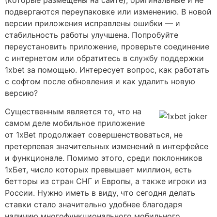
(которые размещены на сайте), оригинальные и не
подвергаются переупаковке или изменению. В новой
версии приложения исправлены ошибки — и
стабильность работы улучшена. Попробуйте
переустановить приложение, проверьте соединение
с интернетом или обратитесь в службу поддержки
1xbet за помощью. Интересует вопрос, как работать
с софтом после обновления и как удалить новую
версию?
Существенным является то, что на
самом деле мобильное приложение
от 1xBet продолжает совершенствоваться, не
претерпевая значительных изменений в интерфейсе
и функционале. Помимо этого, среди поклонников
1хБет, число которых превышает миллион, есть
бетторы из стран СНГ и Европы, а также игроки из
России. Нужно иметь в виду, что сегодня делать
ставки стало значительно удобнее благодаря
наличию многофункционального мобильного