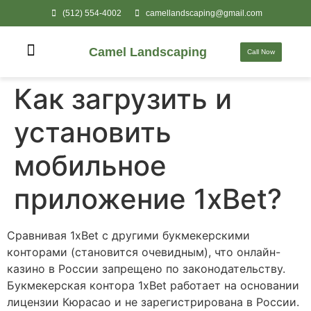
(512) 554-4002
camellandscaping@gmail.com
Camel Landscaping
Call Now
Как загрузить и
установить
мобильное
приложение 1xBet?
Сравнивая 1хBet с другими букмекерскими
конторами (становится очевидным), что онлайн-
казино в России запрещено по законодательству.
Букмекерская контора 1хBet работает на основании
лицензии Кюрасао и не зарегистрирована в России.