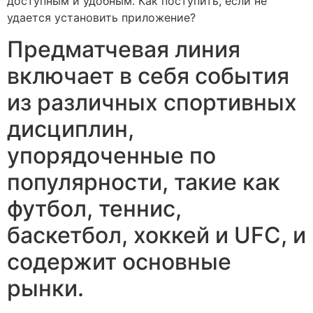
доступным и удобным. Как поступить, если не
удается установить приложение?
Предматчевая линия
включает в себя события
из различных спортивных
дисциплин,
упорядоченные по
популярности, такие как
футбол, теннис,
баскетбол, хоккей и UFC, и
содержит основные
рынки.