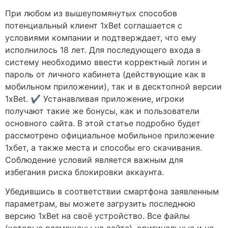
При любом из вышеупомянутых способов
потенциальный клиент 1xBet соглашается с
условиями компании и подтверждает, что ему
исполнилось 18 лет. Для последующего входа в
систему необходимо ввести корректный логин и
пароль от личного кабинета (действующие как в
мобильном приложении), так и в десктопной версии
1xBet. ✔ Устанавливая приложение, игроки
получают такие же бонусы, как и пользователи
основного сайта. В этой статье подробно будет
рассмотрено официальное мобильное приложение
1хбет, а также места и способы его скачивания.
Соблюдение условий является важным для
избегания риска блокировки аккаунта.
Убедившись в соответствии смартфона заявленным
параметрам, вы можете загрузить последнюю
версию 1xBet на своё устройство. Все файлы