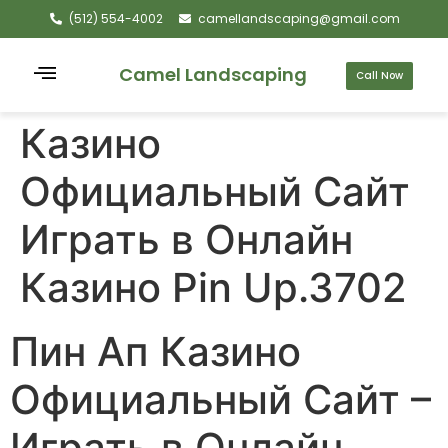
(512) 554-4002
camellandscaping@gmail.com
Camel Landscaping
Call Now
Казино
Официальный Сайт
Играть в Онлайн
Казино Pin Up.3702
Пин Ап Казино
Официальный Сайт –
Играть в Онлайн