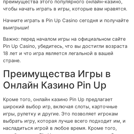
преимущества этого популярного онлайн-казино,
чтобы начать играть в игры, которые вам нравятся.
Начните играть в Pin Up Casino сегодня и получайте
выигрыши!
Важно: перед началом игры на официальном сайте
Pin Up Casino, убедитесь, что вы достигли возраста
18 лет и что игра является легальной в вашей
стране.
Преимущества Игры в
Онлайн Казино Pin Up
Кроме того, онлайн казино Pin Up предлагает
широкий выбор игр, включая слоты, карточные
игры, рулетку и другие. Это позволяет игрокам
выбрать игру, которая лучше всего подходит им, и
насладиться игрой в любое время. Кроме того,