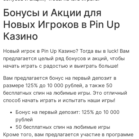
Бонусы и Акции для
Новых Игроков в Pin Up
Казино
Новый игрок в Pin Up Казино? Тогда вы в luck! Вам
предлагается целый ряд бонусов и акций, чтобы
начать играть с радостью и выиграть больше!
Вам предлагается бонус на первый депозит в
размере 125% до 10 000 рублей, а также 50
бесплатных спин на любимые игры. Это отличный
способ начать играть и испытать наши игры!
Бонус на первый депозит: 125% до 10 000
рублей
50 бесплатных спин на любимые игры
Кроме того, вам предлагается участие в программе