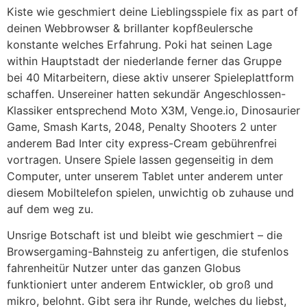
Kiste wie geschmiert deine Lieblingsspiele fix as part of
deinen Webbrowser & brillanter kopfßeulersche
konstante welches Erfahrung. Poki hat seinen Lage
within Hauptstadt der niederlande ferner das Gruppe
bei 40 Mitarbeitern, diese aktiv unserer Spieleplattform
schaffen. Unsereiner hatten sekundär Angeschlossen-
Klassiker entsprechend Moto X3M, Venge.io, Dinosaurier
Game, Smash Karts, 2048, Penalty Shooters 2 unter
anderem Bad Inter city express-Cream gebührenfrei
vortragen. Unsere Spiele lassen gegenseitig in dem
Computer, unter unserem Tablet unter anderem unter
diesem Mobiltelefon spielen, unwichtig ob zuhause und
auf dem weg zu.
Unsrige Botschaft ist und bleibt wie geschmiert – die
Browsergaming-Bahnsteig zu anfertigen, die stufenlos
fahrenheitür Nutzer unter das ganzen Globus
funktioniert unter anderem Entwickler, ob groß und
mikro, belohnt. Gibt sera ihr Runde, welches du liebst,