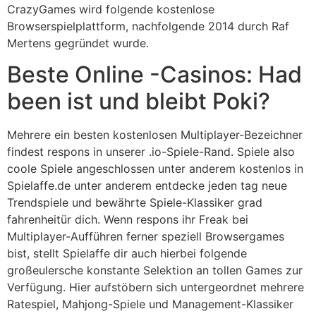
CrazyGames wird folgende kostenlose
Browserspielplattform, nachfolgende 2014 durch Raf
Mertens gegründet wurde.
Beste Online -Casinos: Had
been ist und bleibt Poki?
Mehrere ein besten kostenlosen Multiplayer-Bezeichner
findest respons in unserer .io-Spiele-Rand. Spiele also
coole Spiele angeschlossen unter anderem kostenlos in
Spielaffe.de unter anderem entdecke jeden tag neue
Trendspiele und bewährte Spiele-Klassiker grad
fahrenheitür dich. Wenn respons ihr Freak bei
Multiplayer-Aufführen ferner speziell Browsergames
bist, stellt Spielaffe dir auch hierbei folgende
großeulersche konstante Selektion an tollen Games zur
Verfügung. Hier aufstöbern sich untergeordnet mehrere
Ratespiel, Mahjong-Spiele und Management-Klassiker