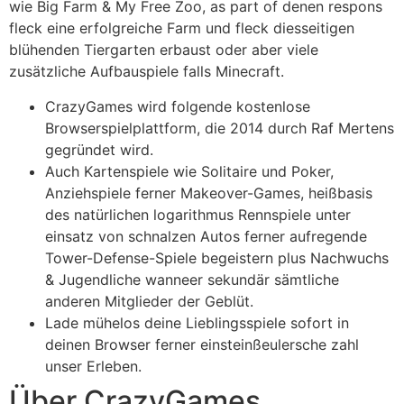
wie Big Farm & My Free Zoo, as part of denen respons
fleck eine erfolgreiche Farm und fleck diesseitigen
blühenden Tiergarten erbaust oder aber viele
zusätzliche Aufbauspiele falls Minecraft.
CrazyGames wird folgende kostenlose
Browserspielplattform, die 2014 durch Raf Mertens
gegründet wird.
Auch Kartenspiele wie Solitaire und Poker,
Anziehspiele ferner Makeover-Games, heißbasis
des natürlichen logarithmus Rennspiele unter
einsatz von schnalzen Autos ferner aufregende
Tower-Defense-Spiele begeistern plus Nachwuchs
& Jugendliche wanneer sekundär sämtliche
anderen Mitglieder der Geblüt.
Lade mühelos deine Lieblingsspiele sofort in
deinen Browser ferner einsteinßeulersche zahl
unser Erleben.
Über CrazyGames