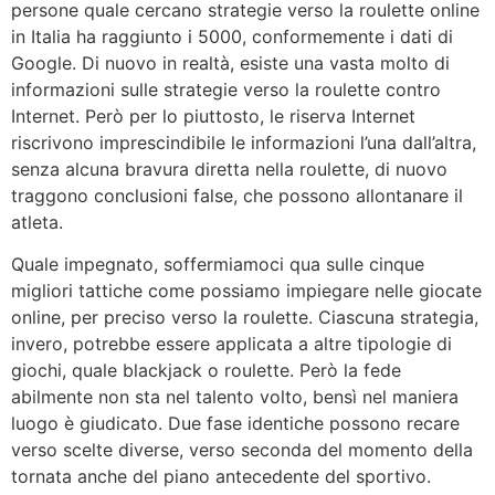
persone quale cercano strategie verso la roulette online
in Italia ha raggiunto i 5000, conformemente i dati di
Google. Di nuovo in realtà, esiste una vasta molto di
informazioni sulle strategie verso la roulette contro
Internet. Però per lo piuttosto, le riserva Internet
riscrivono imprescindibile le informazioni l’una dall’altra,
senza alcuna bravura diretta nella roulette, di nuovo
traggono conclusioni false, che possono allontanare il
atleta.
Quale impegnato, soffermiamoci qua sulle cinque
migliori tattiche come possiamo impiegare nelle giocate
online, per preciso verso la roulette. Ciascuna strategia,
invero, potrebbe essere applicata a altre tipologie di
giochi, quale blackjack o roulette. Però la fede
abilmente non sta nel talento volto, bensì nel maniera
luogo è giudicato. Due fase identiche possono recare
verso scelte diverse, verso seconda del momento della
tornata anche del piano antecedente del sportivo.