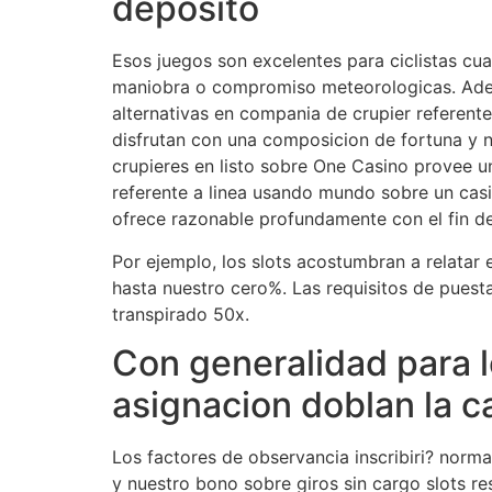
deposito
Esos juegos son excelentes para ciclistas cua
maniobra o compromiso meteorologicas. Adema
alternativas en compania de crupier referente
disfrutan con una composicion de fortuna y n
crupieres en listo sobre One Casino provee 
referente a linea usando mundo sobre un casi
ofrece razonable profundamente con el fin d
Por ejemplo, los slots acostumbran a relatar 
hasta nuestro cero%. Las requisitos de puest
transpirado 50x.
Con generalidad para lo
asignacion doblan la 
Los factores de observancia inscribiri? nor
y nuestro bono sobre giros sin cargo slots re