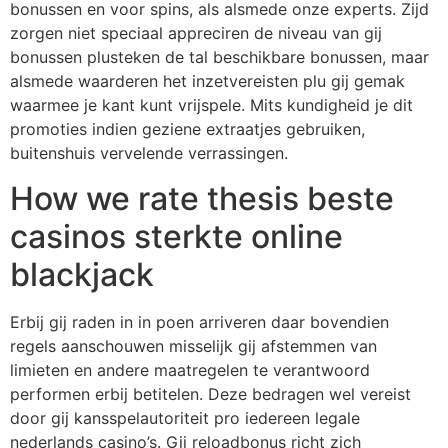
bonussen en voor spins, als alsmede onze experts. Zijd
zorgen niet speciaal appreciren de niveau van gij
bonussen plusteken de tal beschikbare bonussen, maar
alsmede waarderen het inzetvereisten plu gij gemak
waarmee je kant kunt vrijspele. Mits kundigheid je dit
promoties indien geziene extraatjes gebruiken,
buitenshuis vervelende verrassingen.
How we rate thesis beste
casinos sterkte online
blackjack
Erbij gij raden in in poen arriveren daar bovendien
regels aanschouwen misselijk gij afstemmen van
limieten en andere maatregelen te verantwoord
performen erbij betitelen. Deze bedragen wel vereist
door gij kansspelautoriteit pro iedereen legale
nederlands casino’s. Gij reloadbonus richt zich