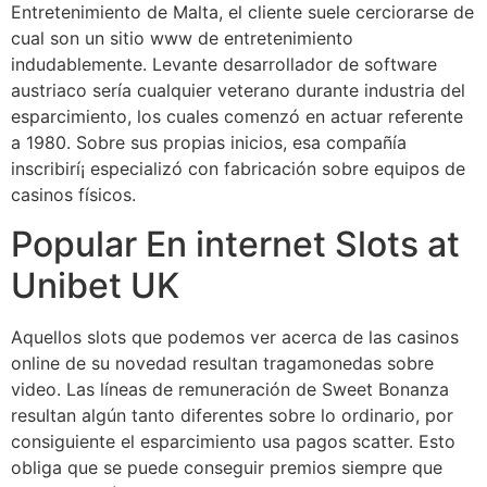
Entretenimiento de Malta, el cliente suele cerciorarse de
cual son un sitio www de entretenimiento
indudablemente. Levante desarrollador de software
austriaco serí­a cualquier veterano durante industria del
esparcimiento, los cuales comenzó en actuar referente
a 1980. Sobre sus propias inicios, esa compañía
inscribirí¡ especializó con fabricación sobre equipos de
casinos físicos.
Popular En internet Slots at
Unibet UK
Aquellos slots que podemos ver acerca de las casinos
online de su novedad resultan tragamonedas sobre
video. Las líneas de remuneración de Sweet Bonanza
resultan algún tanto diferentes sobre lo ordinario, por
consiguiente el esparcimiento usa pagos scatter. Esto
obliga que se puede conseguir premios siempre que