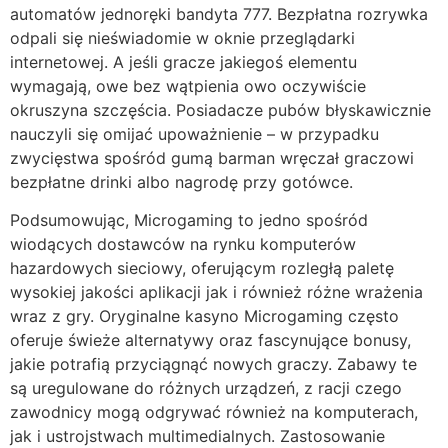
automatów jednoręki bandyta 777. Bezpłatna rozrywka
odpali się nieświadomie w oknie przeglądarki
internetowej. A jeśli gracze jakiegoś elementu
wymagają, owe bez wątpienia owo oczywiście
okruszyna szczęścia. Posiadacze pubów błyskawicznie
nauczyli się omijać upoważnienie – w przypadku
zwycięstwa spośród gumą barman wręczał graczowi
bezpłatne drinki albo nagrodę przy gotówce.
Podsumowując, Microgaming to jedno spośród
wiodących dostawców na rynku komputerów
hazardowych sieciowy, oferującym rozległą paletę
wysokiej jakości aplikacji jak i również różne wrażenia
wraz z gry. Oryginalne kasyno Microgaming często
oferuje świeże alternatywy oraz fascynujące bonusy,
jakie potrafią przyciągnąć nowych graczy. Zabawy te
są uregulowane do różnych urządzeń, z racji czego
zawodnicy mogą odgrywać również na komputerach,
jak i ustrojstwach multimedialnych. Zastosowanie