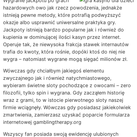
Wygranie jackpotu po grach
hazardowych owo jak rzecz powodzenia, jednakże
istnieją pewne metody, które potrafią podwyższyć
okazje albo usprawnić uniwersalne praktyka gry.
Jackpoty istnieją bardzo popularne jak i również do
kupienia w dominującej ilości kasyn przez internet.
Operuje tak, że niewysoka frakcja stawek internautów
trafia do kwoty, która rośnie, dopóki ktoś do niej nie
wygra – natomiast wygrane mogą sięgać milionów zł.
Wówczas gdy chciałbym jakiegoś elementu
zwyczajnego jak i również natychmiastowego,
wybieram świetne sloty pochodzące z owocami – zero
filozofii, tylko spin i wygrana. Gdy zacząłem historię
wraz z grami, to w istocie pierwotnego sloty naszej
firmie wciągnęły. Wówczas gdy posiadasz jakiekolwiek
zmartwienia, zamierzasz uzyskać poparcie formularza
internetowej gamblingtherapy.org
Wszyscy fan posiada swoją ewidencję ulubionych