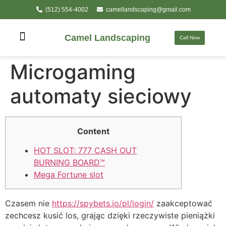
(512) 554-4002
camellandscaping@gmail.com
Camel Landscaping
Call Now
Microgaming
automaty sieciowy
Content
HOT SLOT: 777 CASH OUT
BURNING BOARD™
Mega Fortune slot
Czasem nie
https://spybets.io/pl/login/
zaakceptować
zechcesz kusić los, grając dzięki rzeczywiste pieniążki