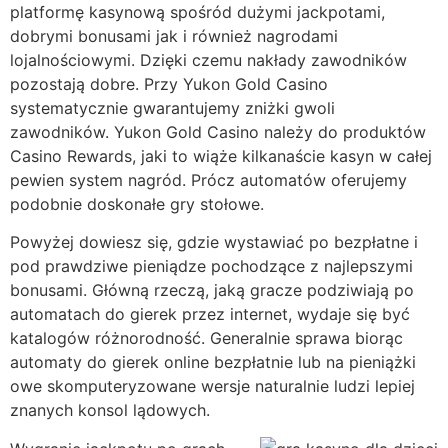
platformę kasynową spośród dużymi jackpotami,
dobrymi bonusami jak i również nagrodami
lojalnościowymi. Dzięki czemu nakłady zawodników
pozostają dobre. Przy Yukon Gold Casino
systematycznie gwarantujemy zniżki gwoli
zawodników. Yukon Gold Casino należy do produktów
Casino Rewards, jaki to wiąże kilkanaście kasyn w całej
pewien system nagród. Prócz automatów oferujemy
podobnie doskonałe gry stołowe.
Powyżej dowiesz się, gdzie wystawiać po bezpłatne i
pod prawdziwe pieniądze pochodzące z najlepszymi
bonusami. Główną rzeczą, jaką gracze podziwiają po
automatach do gierek przez internet, wydaje się być
katalogów różnorodność. Generalnie sprawa biorąc
automaty do gierek online bezpłatnie lub na pieniążki
owe skomputeryzowane wersje naturalnie ludzi lepiej
znanych konsol lądowych.