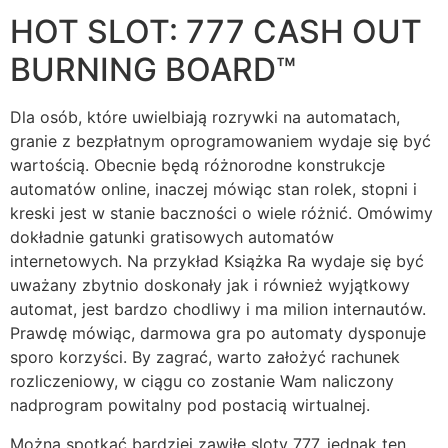
HOT SLOT: 777 CASH OUT
BURNING BOARD™
Dla osób, które uwielbiają rozrywki na automatach,
granie z bezpłatnym oprogramowaniem wydaje się być
wartością. Obecnie będą różnorodne konstrukcje
automatów online, inaczej mówiąc stan rolek, stopni i
kreski jest w stanie baczności o wiele różnić. Omówimy
dokładnie gatunki gratisowych automatów
internetowych. Na przykład Książka Ra wydaje się być
uważany zbytnio doskonały jak i również wyjątkowy
automat, jest bardzo chodliwy i ma milion internautów.
Prawdę mówiąc, darmowa gra po automaty dysponuje
sporo korzyści. By zagrać, warto założyć rachunek
rozliczeniowy, w ciągu co zostanie Wam naliczony
nadprogram powitalny pod postacią wirtualnej.
Można spotkać bardziej zawiłe sloty 777, jednak ten