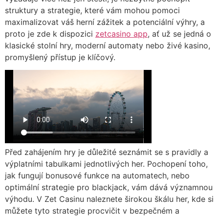
struktury a strategie, které vám mohou pomoci
maximalizovat váš herní zážitek a potenciální výhry, a
proto je zde k dispozici
zetcasino app
, ať už se jedná o
klasické stolní hry, moderní automaty nebo živé kasino,
promyšlený přístup je klíčový.
Před zahájením hry je důležité seznámit se s pravidly a
výplatními tabulkami jednotlivých her. Pochopení toho,
jak fungují bonusové funkce na automatech, nebo
optimální strategie pro blackjack, vám dává významnou
výhodu. V Zet Casinu naleznete širokou škálu her, kde si
můžete tyto strategie procvičit v bezpečném a