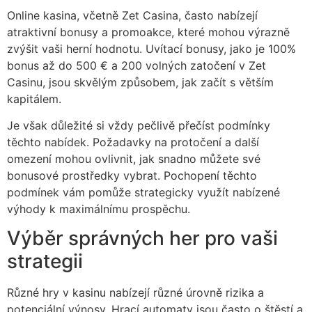
Online kasina, včetně Zet Casina, často nabízejí
atraktivní bonusy a promoakce, které mohou výrazně
zvýšit vaši herní hodnotu. Uvítací bonusy, jako je 100%
bonus až do 500 € a 200 volných zatočení v Zet
Casinu, jsou skvělým způsobem, jak začít s větším
kapitálem.
Je však důležité si vždy pečlivě přečíst podmínky
těchto nabídek. Požadavky na protočení a další
omezení mohou ovlivnit, jak snadno můžete své
bonusové prostředky vybrat. Pochopení těchto
podmínek vám pomůže strategicky využít nabízené
výhody k maximálnímu prospěchu.
Výběr správných her pro vaši
strategii
Různé hry v kasinu nabízejí různé úrovně rizika a
potenciální výnosy. Hrací automaty jsou často o štěstí a