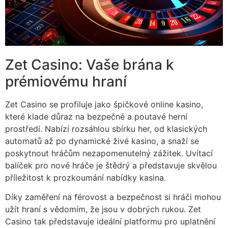
Zet Casino: Vaše brána k
prémiovému hraní
Zet Casino se profiluje jako špičkové online kasino,
které klade důraz na bezpečné a poutavé herní
prostředí. Nabízí rozsáhlou sbírku her, od klasických
automatů až po dynamické živé kasino, a snaží se
poskytnout hráčům nezapomenutelný zážitek. Uvítací
balíček pro nové hráče je štědrý a představuje skvělou
příležitost k prozkoumání nabídky kasina.
Díky zaměření na férovost a bezpečnost si hráči mohou
užít hraní s vědomím, že jsou v dobrých rukou. Zet
Casino tak představuje ideální platformu pro uplatnění