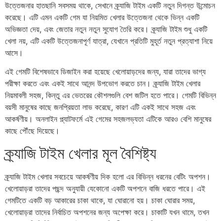
উত্তেজনার হাতছানি সবসময় থাকে, সেখানে ক্র্যাজি টাইম একটি নতুন দিগন্ত উন্মোচন
করেছে। এটি এমন একটি গেম যা নিয়মিত খেলার উত্তেজনা থেকে ভিন্ন একটি
অভিজ্ঞতা দেয়, এবং জেতার নতুন নতুন সুযোগ তৈরি করে। ক্র্যাজি টাইম শুধু একটি
খেলা নয়, এটি একটি উত্তেজনাপূর্ণ যাত্রা, যেখানে প্রতিটি মুহূর্ত নতুন প্রত্যাশা নিয়ে
আসে।
এই গেমটি বিশেষভাবে ডিজাইন করা হয়েছে খেলোয়াড়দের জন্য, যারা তাদের ভাগ্য
পরীক্ষা করতে এবং একই সাথে আনন্দ উপভোগ করতে চান। ক্র্যাজি টাইম খেলার
নিয়মাবলী সহজ, কিন্তু এর ভেতরের কৌশলগুলি বেশ জটিল হতে পারে। গেমটি বিভিন্ন
বয়সী মানুষের কাছে জনপ্রিয়তা লাভ করেছে, কারণ এটি একই সাথে সহজ এবং
আকর্ষণীয়। অনলাইন প্ল্যাটফর্মে এই গেমের সহজলভ্যতা এটিকে আরও বেশি মানুষের
কাছে পৌঁছে দিয়েছে।
ক্র্যাজি টাইম খেলার মূল বৈশিষ্ট্য
ক্র্যাজি টাইম খেলার সবচেয়ে আকর্ষণীয় দিক হলো এর বিভিন্ন ধরনের বেটিং অপশন।
খেলোয়াড়রা তাদের পছন্দ অনুযায়ী যেকোনো একটি অপশনে বাজি ধরতে পারে। এই
গেমটিতে একটি বড় আকারের চাকা থাকে, যা ঘোরানো হয়। চাকা ঘোরার সময়,
খেলোয়াড়রা তাদের নির্বাচিত অপশনের জন্য অপেক্ষা করে। চাকাটি যখন থামে, তখন