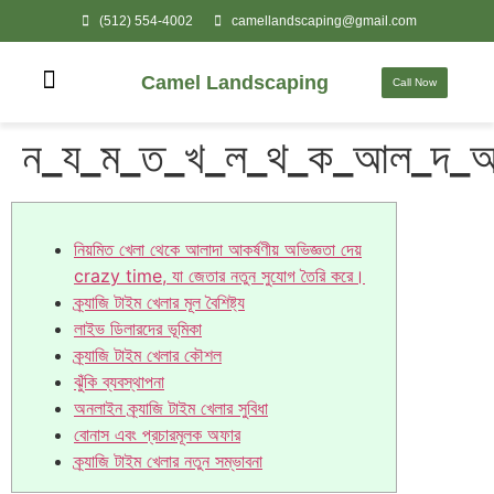
(512) 554-4002
camellandscaping@gmail.com
Camel Landscaping
Call Now
ন_য_ম_ত_খ_ল_থ_ক_আল_দ_
নিয়মিত খেলা থেকে আলাদা আকর্ষণীয় অভিজ্ঞতা দেয়
crazy time, যা জেতার নতুন সুযোগ তৈরি করে।
ক্র্যাজি টাইম খেলার মূল বৈশিষ্ট্য
লাইভ ডিলারদের ভূমিকা
ক্র্যাজি টাইম খেলার কৌশল
ঝুঁকি ব্যবস্থাপনা
অনলাইন ক্র্যাজি টাইম খেলার সুবিধা
বোনাস এবং প্রচারমূলক অফার
ক্র্যাজি টাইম খেলার নতুন সম্ভাবনা