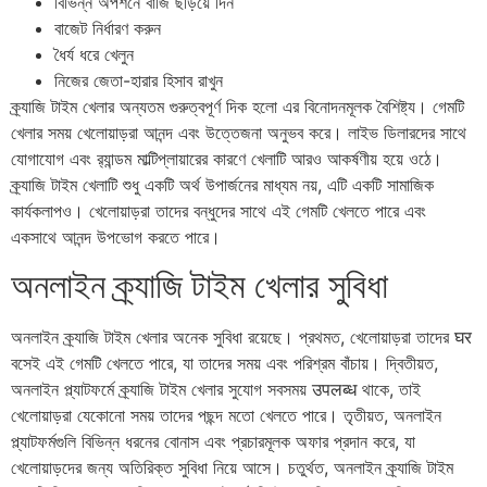
বিভিন্ন অপশনে বাজি ছড়িয়ে দিন
বাজেট নির্ধারণ করুন
ধৈর্য ধরে খেলুন
নিজের জেতা-হারার হিসাব রাখুন
ক্র্যাজি টাইম খেলার অন্যতম গুরুত্বপূর্ণ দিক হলো এর বিনোদনমূলক বৈশিষ্ট্য। গেমটি
খেলার সময় খেলোয়াড়রা আনন্দ এবং উত্তেজনা অনুভব করে। লাইভ ডিলারদের সাথে
যোগাযোগ এবং র‍্যান্ডম মাল্টিপ্লায়ারের কারণে খেলাটি আরও আকর্ষণীয় হয়ে ওঠে।
ক্র্যাজি টাইম খেলাটি শুধু একটি অর্থ উপার্জনের মাধ্যম নয়, এটি একটি সামাজিক
কার্যকলাপও। খেলোয়াড়রা তাদের বন্ধুদের সাথে এই গেমটি খেলতে পারে এবং
একসাথে আনন্দ উপভোগ করতে পারে।
অনলাইন ক্র্যাজি টাইম খেলার সুবিধা
অনলাইন ক্র্যাজি টাইম খেলার অনেক সুবিধা রয়েছে। প্রথমত, খেলোয়াড়রা তাদের घर
বসেই এই গেমটি খেলতে পারে, যা তাদের সময় এবং পরিশ্রম বাঁচায়। দ্বিতীয়ত,
অনলাইন প্ল্যাটফর্মে ক্র্যাজি টাইম খেলার সুযোগ সবসময় उपलब्ध থাকে, তাই
খেলোয়াড়রা যেকোনো সময় তাদের পছন্দ মতো খেলতে পারে। তৃতীয়ত, অনলাইন
প্ল্যাটফর্মগুলি বিভিন্ন ধরনের বোনাস এবং প্রচারমূলক অফার প্রদান করে, যা
খেলোয়াড়দের জন্য অতিরিক্ত সুবিধা নিয়ে আসে। চতুর্থত, অনলাইন ক্র্যাজি টাইম