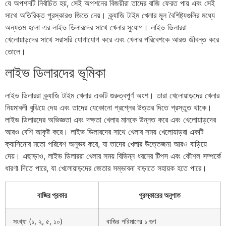
যে অপশনটি নির্বাচিত হয়, সেই অপশনের বিজয়ীরা তাদের বাজি ফেরত পায় এবং সেই
সাথে অতিরিক্ত পুরস্কারও জিতে নেয়। ক্র্যাজি টাইম খেলার মূল বৈশিষ্ট্যগুলির মধ্যে
অন্যতম হলো এর লাইভ ডিলারদের সাথে খেলার সুযোগ। লাইভ ডিলাররা
খেলোয়াড়দের সাথে সরাসরি যোগাযোগ করে এবং খেলার পরিবেশকে আরও জীবন্ত করে
তোলে।
লাইভ ডিলারদের ভূমিকা
লাইভ ডিলাররা ক্র্যাজি টাইম খেলার একটি গুরুত্বপূর্ণ অংশ। তারা খেলোয়াড়দের খেলার
নিয়মাবলী বুঝিয়ে দেয় এবং তাদের যেকোনো প্রশ্নের উত্তর দিতে প্রস্তুত থাকে।
লাইভ ডিলারদের অভিজ্ঞতা এবং দক্ষতা খেলার মানকে উন্নত করে এবং খেলোয়াড়দের
আরও বেশি আকৃষ্ট করে। লাইভ ডিলারদের সাথে খেলার সময় খেলোয়াড়রা একটি
ক্যাসিনোর মতো পরিবেশ অনুভব করে, যা তাদের খেলার উত্তেজনা আরও বাড়িয়ে
দেয়। এছাড়াও, লাইভ ডিলাররা খেলার সময় বিভিন্ন ধরনের টিপস এবং কৌশল সম্পর্কে
ধারণা দিতে পারে, যা খেলোয়াড়দের জেতার সম্ভাবনা বাড়াতে সহায়ক হতে পারে।
বাজির প্রকার
পুরস্কারের অনুপাত
সংখ্যা (১, ২, ৫, ১০)
বাজির পরিমাণের ১ গুণ