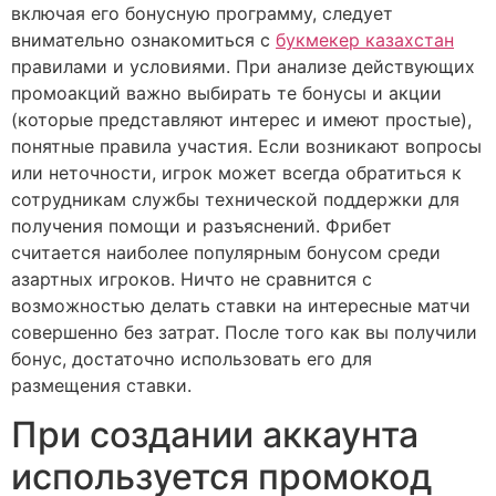
включая его бонусную программу, следует
внимательно ознакомиться с
букмекер казахстан
правилами и условиями. При анализе действующих
промоакций важно выбирать те бонусы и акции
(которые представляют интерес и имеют простые),
понятные правила участия.
Если возникают вопросы
или неточности, игрок может всегда обратиться к
сотрудникам службы технической поддержки для
получения помощи и разъяснений. Фрибет
считается наиболее популярным бонусом среди
азартных игроков. Ничто не сравнится с
возможностью делать ставки на интересные матчи
совершенно без затрат. После того как вы получили
бонус, достаточно использовать его для
размещения ставки.
При создании аккаунта
используется промокод