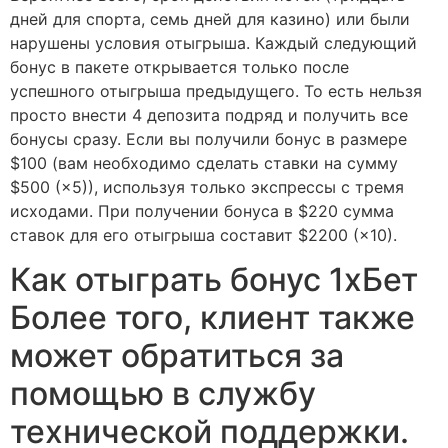
дней для спорта, семь дней для казино) или были
нарушены условия отыгрыша. Каждый следующий
бонус в пакете открывается только после
успешного отыгрыша предыдущего. То есть нельзя
просто внести 4 депозита подряд и получить все
бонусы сразу. Если вы получили бонус в размере
$100 (вам необходимо сделать ставки на сумму
$500 (×5)), используя только экспрессы с тремя
исходами. При получении бонуса в $220 сумма
ставок для его отыгрыша составит $2200 (×10).
Как отыграть бонус 1хБет
Более того, клиент также
может обратиться за
помощью в службу
технической поддержки.