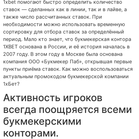
1xbet помогают быстро определить количество
ставок — сделанных как в линии, так и в лайве, а
также число рассчитанных ставок. При
необходимости можно использовать временную
сортировку для отбора ставок за определённый
период. Мало кто знает, что букмекерская контора
1XBET основана в России, и её история началась в
2007 году. В этом году в Москве была основана
компания ООО «Букмекер Паб», открывшая первые
пункты приёма ставок. Как можно воспользоваться
актуальным промокодом букмекерской компании
1хБет?
Активность игроков
всегда поощряется всеми
букмекерскими
конторами.