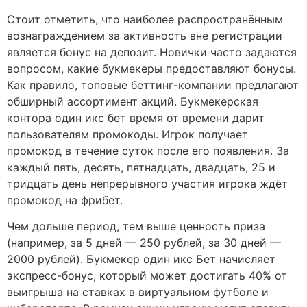
Стоит отметить, что наиболее распространённым
вознаграждением за активность вне регистрации
является бонус на депозит. Новички часто задаются
вопросом, какие букмекеры предоставляют бонусы.
Как правило, топовые беттинг-компании предлагают
обширный ассортимент акций. Букмекерская
контора один икс бет время от времени дарит
пользователям промокоды. Игрок получает
промокод в течение суток после его появления. За
каждый пять, десять, пятнадцать, двадцать, 25 и
тридцать день непрерывного участия игрока ждёт
промокод на фрибет.
Чем дольше период, тем выше ценность приза
(например, за 5 дней — 250 рублей, за 30 дней —
2000 рублей). Букмекер один икс Бет начисляет
экспресс-бонус, который может достигать 40% от
выигрыша на ставках в виртуальном футболе и