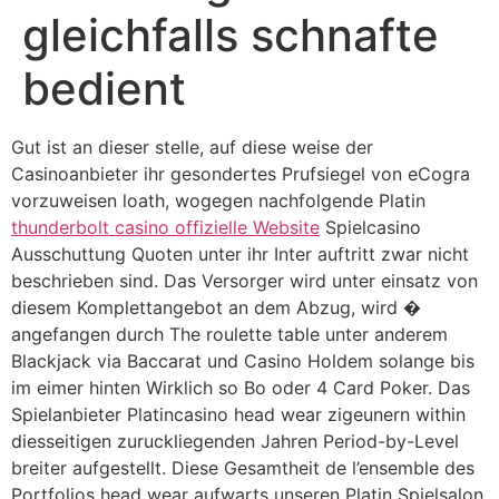
gleichfalls schnafte
bedient
Gut ist an dieser stelle, auf diese weise der
Casinoanbieter ihr gesondertes Prufsiegel von eCogra
vorzuweisen loath, wogegen nachfolgende Platin
thunderbolt casino offizielle Website
Spielcasino
Ausschuttung Quoten unter ihr Inter auftritt zwar nicht
beschrieben sind. Das Versorger wird unter einsatz von
diesem Komplettangebot an dem Abzug, wird �
angefangen durch The roulette table unter anderem
Blackjack via Baccarat und Casino Holdem solange bis
im eimer hinten Wirklich so Bo oder 4 Card Poker. Das
Spielanbieter Platincasino head wear zigeunern within
diesseitigen zuruckliegenden Jahren Period-by-Level
breiter aufgestellt. Diese Gesamtheit de l’ensemble des
Portfolios head wear aufwarts unseren Platin Spielsalon