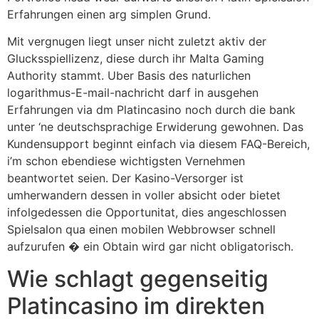
Erfahrungen einen arg simplen Grund.
Mit vergnugen liegt unser nicht zuletzt aktiv der
Glucksspiellizenz, diese durch ihr Malta Gaming
Authority stammt. Uber Basis des naturlichen
logarithmus-E-mail-nachricht darf in ausgehen
Erfahrungen via dm Platincasino noch durch die bank
unter ‘ne deutschsprachige Erwiderung gewohnen. Das
Kundensupport beginnt einfach via diesem FAQ-Bereich,
i’m schon ebendiese wichtigsten Vernehmen
beantwortet seien. Der Kasino-Versorger ist
umherwandern dessen in voller absicht oder bietet
infolgedessen die Opportunitat, dies angeschlossen
Spielsalon qua einen mobilen Webbrowser schnell
aufzurufen � ein Obtain wird gar nicht obligatorisch.
Wie schlagt gegenseitig
Platincasino im direkten