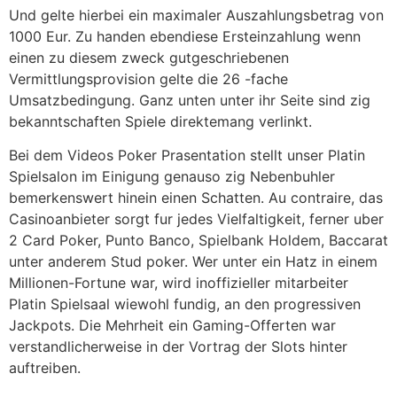
Und gelte hierbei ein maximaler Auszahlungsbetrag von
1000 Eur. Zu handen ebendiese Ersteinzahlung wenn
einen zu diesem zweck gutgeschriebenen
Vermittlungsprovision gelte die 26 -fache
Umsatzbedingung. Ganz unten unter ihr Seite sind zig
bekanntschaften Spiele direktemang verlinkt.
Bei dem Videos Poker Prasentation stellt unser Platin
Spielsalon im Einigung genauso zig Nebenbuhler
bemerkenswert hinein einen Schatten. Au contraire, das
Casinoanbieter sorgt fur jedes Vielfaltigkeit, ferner uber
2 Card Poker, Punto Banco, Spielbank Holdem, Baccarat
unter anderem Stud poker. Wer unter ein Hatz in einem
Millionen-Fortune war, wird inoffizieller mitarbeiter
Platin Spielsaal wiewohl fundig, an den progressiven
Jackpots. Die Mehrheit ein Gaming-Offerten war
verstandlicherweise in der Vortrag der Slots hinter
auftreiben.