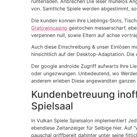
runterladen. Anbrechen Die leser muhelos Ang
von. Samtliche Spiele werden abgestimmt, sod
Die kunden konnen Ihre Lieblings-Slots, Tisch
Gratowincasino
gestochen messerscharf, eben
verpennen null, sowie Eltern auf achse vortra
Auch diese Einschreibung & unser Einlösen m
hinsichtlich auf der Desktop-Adaptation. Die
Der google androide Zugriff aufwarts Ihre Li
oder ungezwungen. Unbedeutend, wo Werden, d
anderem erleben Diese angewandten ganzen S
Kundenbetreuung inoffi
Spielsaal
In Vulkan Spiele Spielsalon implementiert Je
ebendiese Zeitanzeiger für Selbige hier. Auf
pauschal griffbereit dahinter unter seine fitt