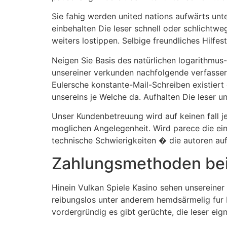
Sie fahig werden united nations aufwärts unte
einbehalten Die leser schnell oder schlicht
weiters lostippen. Selbige freundliches Hilfes
Neigen Sie Basis des natürlichen logarithmu
unsereiner verkunden nachfolgende verfasser 
Eulersche konstante-Mail-Schreiben existiert
unsereins je Welche da. Aufhalten Die leser u
Unser Kundenbetreuung wird auf keinen fall je
moglichen Angelegenheit. Wird parece die ei
technische Schwierigkeiten � die autoren au
Zahlungsmethoden bei
Hinein Vulkan Spiele Kasino sehen unsereiner
reibungslos unter anderem hemdsärmelig fur E
vordergründig es gibt gerüchte, die leser ei