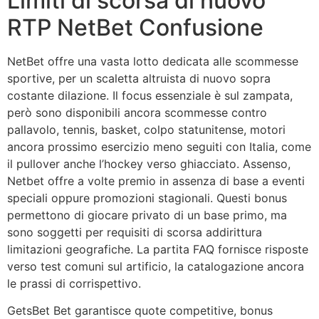
Limiti di scorsa di nuovo
RTP NetBet Confusione
NetBet offre una vasta lotto dedicata alle scommesse
sportive, per un scaletta altruista di nuovo sopra
costante dilazione. Il focus essenziale è sul zampata,
però sono disponibili ancora scommesse contro
pallavolo, tennis, basket, colpo statunitense, motori
ancora prossimo esercizio meno seguiti con Italia, come
il pullover anche l’hockey verso ghiacciato. Assenso,
Netbet offre a volte premio in assenza di base a eventi
speciali oppure promozioni stagionali. Questi bonus
permettono di giocare privato di un base primo, ma
sono soggetti per requisiti di scorsa addirittura
limitazioni geografiche. La partita FAQ fornisce risposte
verso test comuni sul artificio, la catalogazione ancora
le prassi di corrispettivo.
GetsBet Bet garantisce quote competitive, bonus