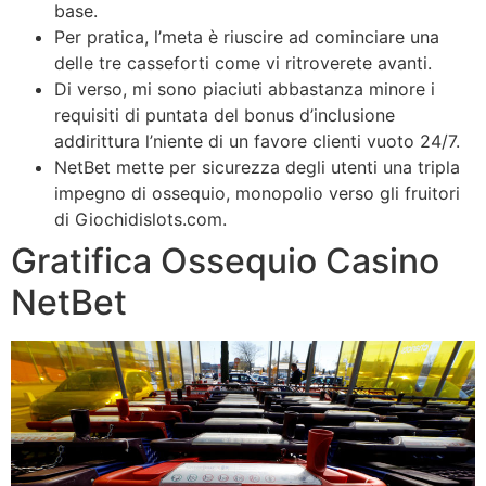
base.
Per pratica, l’meta è riuscire ad cominciare una
delle tre casseforti come vi ritroverete avanti.
Di verso, mi sono piaciuti abbastanza minore i
requisiti di puntata del bonus d’inclusione
addirittura l’niente di un favore clienti vuoto 24/7.
NetBet mette per sicurezza degli utenti una tripla
impegno di ossequio, monopolio verso gli fruitori
di Giochidislots.com.
Gratifica Ossequio Casino
NetBet