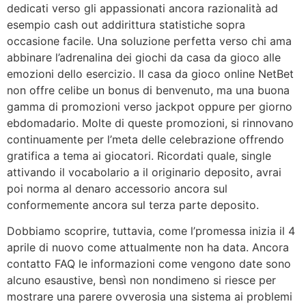
dedicati verso gli appassionati ancora razionalità ad
esempio cash out addirittura statistiche sopra
occasione facile. Una soluzione perfetta verso chi ama
abbinare l’adrenalina dei giochi da casa da gioco alle
emozioni dello esercizio. Il casa da gioco online NetBet
non offre celibe un bonus di benvenuto, ma una buona
gamma di promozioni verso jackpot oppure per giorno
ebdomadario. Molte di queste promozioni, si rinnovano
continuamente per l’meta delle celebrazione offrendo
gratifica a tema ai giocatori. Ricordati quale, single
attivando il vocabolario a il originario deposito, avrai
poi norma al denaro accessorio ancora sul
conformemente ancora sul terza parte deposito.
Dobbiamo scoprire, tuttavia, come l’promessa inizia il 4
aprile di nuovo come attualmente non ha data. Ancora
contatto FAQ le informazioni come vengono date sono
alcuno esaustive, bensì non nondimeno si riesce per
mostrare una parere ovverosia una sistema ai problemi