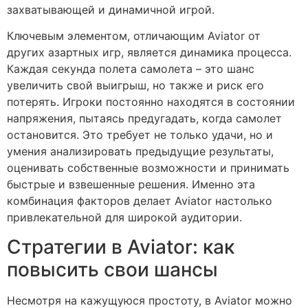
захватывающей и динамичной игрой.
Ключевым элементом, отличающим Aviator от
других азартных игр, является динамика процесса.
Каждая секунда полета самолета – это шанс
увеличить свой выигрыш, но также и риск его
потерять. Игроки постоянно находятся в состоянии
напряжения, пытаясь предугадать, когда самолет
остановится. Это требует не только удачи, но и
умения анализировать предыдущие результаты,
оценивать собственные возможности и принимать
быстрые и взвешенные решения. Именно эта
комбинация факторов делает Aviator настолько
привлекательной для широкой аудитории.
Стратегии в Aviator: как
повысить свои шансы
Несмотря на кажущуюся простоту, в Aviator можно