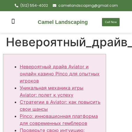
(512) 554-4002
camellandscaping@gmail.com
Camel Landscaping
Call Now
Невероятный_драйв_A
Невероятный драйв Aviator и
онлайн казино Pinco для опытных
игроков
Уникальная механика игры
Aviator: полет к успеху
Стратегии в Aviator: как повысить
свои шансы
Pinco: инновационная платформа
для современных гемблеров
Проверьте свою интуицию: