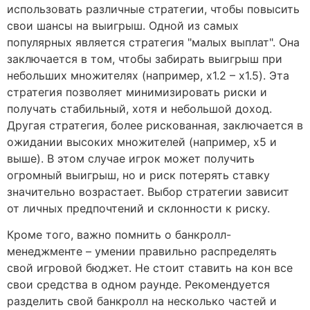
использовать различные стратегии, чтобы повысить
свои шансы на выигрыш. Одной из самых
популярных является стратегия "малых выплат". Она
заключается в том, чтобы забирать выигрыш при
небольших множителях (например, x1.2 – x1.5). Эта
стратегия позволяет минимизировать риски и
получать стабильный, хотя и небольшой доход.
Другая стратегия, более рискованная, заключается в
ожидании высоких множителей (например, x5 и
выше). В этом случае игрок может получить
огромный выигрыш, но и риск потерять ставку
значительно возрастает. Выбор стратегии зависит
от личных предпочтений и склонности к риску.
Кроме того, важно помнить о банкролл-
менеджменте – умении правильно распределять
свой игровой бюджет. Не стоит ставить на кон все
свои средства в одном раунде. Рекомендуется
разделить свой банкролл на несколько частей и