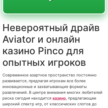
Невероятный драйв
Aviator и онлайн
казино Pinco для
опытных игроков
Современное азартное пространство постоянно
развивается, предлагая игрокам все более
инновационные и захватывающие форматы
развлечений. В центре внимания многих любителей
риска сегодня находится
казино
, предлагающее
широкий спектр игр, от классических слотов до