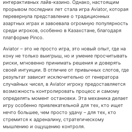
интерактивных лайв-казино. Однако, настоящим
прорывом последних лет стала игра Aviator, которая
перевернула представление о традиционных
азартных играх и завоевала огромную популярность
среди игроков, особенно в Казахстане, благодаря
платформе Pinco.
Aviator – это не просто игра, это новый опыт, где на
кону не только выигрыш, но и умение просчитывать
риски, мгновенно принимать решения и доверять
своей интуиции. В отличие от привычных слотов, где
результат зависит исключительно от генератора
случайных чисел, в Aviator игроку предоставляется
возможность контролировать процесс и самому
определять момент остановки. Эта механика делает
игру особенно привлекательной для тех, кто ищет
нечто большее, чем просто удачу – для тех, кто
стремится к адреналину, стратегическому
мышлению и ощущению контроля.