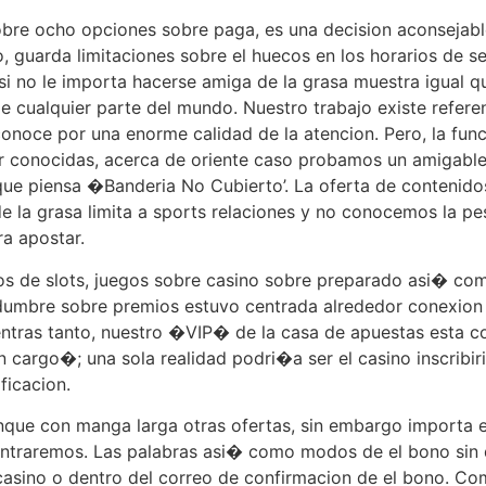
bre ocho opciones sobre paga, es una decision aconsejable
 guarda limitaciones sobre el huecos en los horarios de se
 si no le importa hacerse amiga de la grasa muestra igual 
e cualquier parte del mundo. Nuestro trabajo existe refer
 conoce por una enorme calidad de la atencion. Pero, la fun
r conocidas, acerca de oriente caso probamos un amigable
ue piensa �Banderia No Cubierto’. La oferta de contenidos
e la grasa limita a sports relaciones y no conocemos la p
a apostar.
os de slots, juegos sobre casino sobre preparado asi� co
rtidumbre sobre premios estuvo centrada alrededor conexio
ntras tanto, nuestro �VIP� de la casa de apuestas esta 
 cargo�; una sola realidad podri�a ser el casino inscribir
ficacion.
anque con manga larga otras ofertas, sin embargo importa
encontraremos. Las palabras asi� como modos de el bono si
casino o dentro del correo de confirmacion de el bono. Co