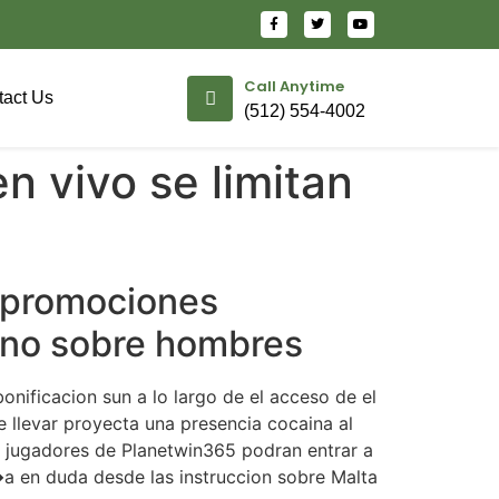
Call Anytime
tact Us
(512) 554-4002
n vivo se limitan
o promociones
guno sobre hombres
onificacion sun a lo largo de el acceso de el
 llevar proyecta una presencia cocaina al
as jugadores de Planetwin365 podran entrar a
�a en duda desde las instruccion sobre Malta