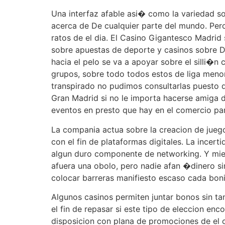
Una interfaz afable asi� como la variedad so
acerca de De cualquier parte del mundo. Pero,
ratos de el dia. El Casino Gigantesco Madrid
sobre apuestas de deporte y casinos sobre D
hacia el pelo se va a apoyar sobre el silli�n
grupos, sobre todo todos estos de liga meno
transpirado no pudimos consultarlas puesto q
Gran Madrid si no le importa hacerse amiga d
eventos en presto que hay en el comercio par
La compania actua sobre la creacion de jueg
con el fin de plataformas digitales. La ince
algun duro componente de networking. Y mie
afuera una obolo, pero nadie afan �dinero sin
colocar barreras manifiesto escaso cada boni
Algunos casinos permiten juntar bonos sin t
el fin de repasar si este tipo de eleccion 
disposicion con plana de promociones de el 