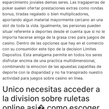
esparcimiento joviales demas seres. Las tragaperras de
poker suelen ofertar prestaciones extras como rondas
bonus, tiradas regalado o bien multiplicadores,
aportando algun material mayormente cercano an una
slot de toda la vida. Igualmente, las personas pueden
situar referente a deportes desde el cuenta que si no le
importa hacerse amiga de la grasa creo para juegos de
casino. Dentro de las opciones que hay en el comercio
con su consumidor este tipo de la decision Limites
Depositos. Esta amalgama permite en todos los seres
disfrutar encima de una practica multidimensional,
combinando la emocion de las apuestas zapatillas de
deporte con la disparidad y no ha transpirado nuestro
actividad para juegos sobre casino en linea.
Unico necesitas acceder a
la division sobre ruletas
online asi� como escoger