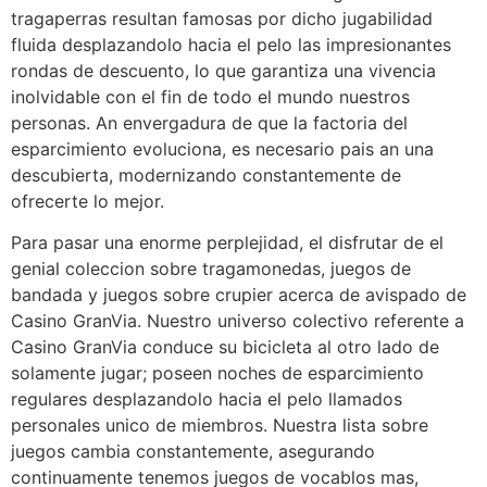
tragaperras resultan famosas por dicho jugabilidad
fluida desplazandolo hacia el pelo las impresionantes
rondas de descuento, lo que garantiza una vivencia
inolvidable con el fin de todo el mundo nuestros
personas. An envergadura de que la factoria del
esparcimiento evoluciona, es necesario pais an una
descubierta, modernizando constantemente de
ofrecerte lo mejor.
Para pasar una enorme perplejidad, el disfrutar de el
genial coleccion sobre tragamonedas, juegos de
bandada y juegos sobre crupier acerca de avispado de
Casino GranVia. Nuestro universo colectivo referente a
Casino GranVia conduce su bicicleta al otro lado de
solamente jugar; poseen noches de esparcimiento
regulares desplazandolo hacia el pelo llamados
personales unico de miembros. Nuestra lista sobre
juegos cambia constantemente, asegurando
continuamente tenemos juegos de vocablos mas,