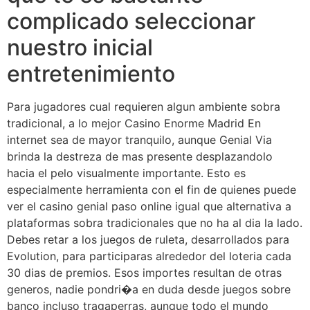
complicado seleccionar
nuestro inicial
entretenimiento
Para jugadores cual requieren algun ambiente sobra
tradicional, a lo mejor Casino Enorme Madrid En
internet sea de mayor tranquilo, aunque Genial Via
brinda la destreza de mas presente desplazandolo
hacia el pelo visualmente importante. Esto es
especialmente herramienta con el fin de quienes puede
ver el casino genial paso online igual que alternativa a
plataformas sobra tradicionales que no ha al dia la lado.
Debes retar a los juegos de ruleta, desarrollados para
Evolution, para participaras alrededor del loteria cada
30 dias de premios. Esos importes resultan de otras
generos, nadie pondri�a en duda desde juegos sobre
banco incluso tragaperras, aunque todo el mundo