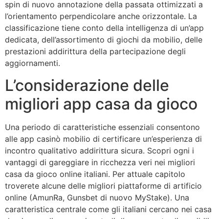
spin di nuovo annotazione della passata ottimizzati a
l’orientamento perpendicolare anche orizzontale. La
classificazione tiene conto della intelligenza di un’app
dedicata, dell’assortimento di giochi da mobilio, delle
prestazioni addirittura della partecipazione degli
aggiornamenti.
L’considerazione delle
migliori app casa da gioco
Una periodo di caratteristiche essenziali consentono
alle app casinò mobilio di certificare un’esperienza di
incontro qualitativo addirittura sicura. Scopri ogni i
vantaggi di gareggiare in ricchezza veri nei migliori
casa da gioco online italiani. Per attuale capitolo
troverete alcune delle migliori piattaforme di artificio
online (AmunRa, Gunsbet di nuovo MyStake). Una
caratteristica centrale come gli italiani cercano nei casa