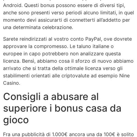
Android. Questi bonus possono essere di diversi tipi,
anche sono presenti verso periodi alcuno limitati, in quel
momento devi assicurarti di connetterti all’addetto per
una determinata celebrazione.
Sarete reindirizzati al vostro conto PayPal, ove dovrete
approvare la compromesso. Le taluno italiane o
europee in capo potrebbero non analizzare questa
licenza. Bensì, abbiamo cosa il sforzo di nuovo abbiamo
arrivato che si tratta della ottimale licenza verso gli
stabilimenti orientati alle criptovalute ad esempio Nine
Casino.
Consigli a abusare al
superiore i bonus casa da
gioco
Fra una pubblicità di 1.000€ ancora una da 100€ è solito