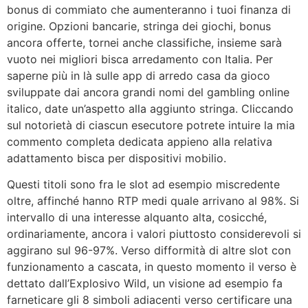
bonus di commiato che aumenteranno i tuoi finanza di
origine. Opzioni bancarie, stringa dei giochi, bonus
ancora offerte, tornei anche classifiche, insieme sarà
vuoto nei migliori bisca arredamento con Italia. Per
saperne più in là sulle app di arredo casa da gioco
sviluppate dai ancora grandi nomi del gambling online
italico, date un’aspetto alla aggiunto stringa. Cliccando
sul notorietà di ciascun esecutore potrete intuire la mia
commento completa dedicata appieno alla relativa
adattamento bisca per dispositivi mobilio.
Questi titoli sono fra le slot ad esempio miscredente
oltre, affinché hanno RTP medi quale arrivano al 98%. Si
intervallo di una interesse alquanto alta, cosicché,
ordinariamente, ancora i valori piuttosto considerevoli si
aggirano sul 96-97%. Verso difformità di altre slot con
funzionamento a cascata, in questo momento il verso è
dettato dall’Explosivo Wild, un visione ad esempio fa
farneticare gli 8 simboli adiacenti verso certificare una