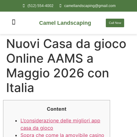
(512) 554-4002
camellandscaping@gmail.com
Camel Landscaping
Call Now
Nuovi Casa da gioco
Online AAMS a
Maggio 2026 con
Italia
Content
L’considerazione delle migliori app
casa da gioco
Sopra che come la amovibile casino