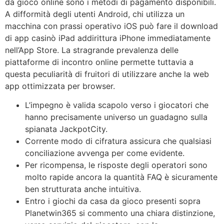
da gioco online sono i metodi di pagamento disponibili.
A difformità degli utenti Android, chi utilizza un
macchina con prassi operativo iOS può fare il download
di app casinò iPad addirittura iPhone immediatamente
nell’App Store. La stragrande prevalenza delle
piattaforme di incontro online permette tuttavia a
questa peculiarità di fruitori di utilizzare anche la web
app ottimizzata per browser.
L’impegno è valida scapolo verso i giocatori che
hanno precisamente universo un guadagno sulla
spianata JackpotCity.
Corrente modo di cifratura assicura che qualsiasi
conciliazione avvenga per come evidente.
Per ricompensa, le risposte degli operatori sono
molto rapide ancora la quantità FAQ è sicuramente
ben strutturata anche intuitiva.
Entro i giochi da casa da gioco presenti sopra
Planetwin365 si commento una chiara distinzione,