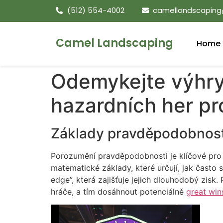
(512) 554-4002
camellandscapin
Camel Landscaping
Home
Odemykejte výhry
hazardních her pro
Základy pravděpodobnost
Porozumění pravděpodobnosti je klíčové pro k
matematické základy, které určují, jak často
edge”, která zajišťuje jejich dlouhodobý zisk
hráče, a tím dosáhnout potenciálně
great win