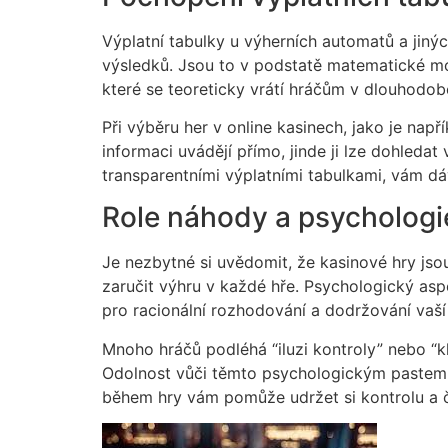
Výplatní tabulky u výherních automatů a jiný
výsledků. Jsou to v podstatě matematické mod
které se teoreticky vrátí hráčům v dlouhodo
Při výběru her v online kasinech, jako je např
informaci uvádějí přímo, jinde ji lze dohledat
transparentními výplatními tabulkami, vám dáv
Role náhody a psychologi
Je nezbytné si uvědomit, že kasinové hry jso
zaručit výhru v každé hře. Psychologický aspe
pro racionální rozhodování a dodržování vaší 
Mnoho hráčů podléhá “iluzi kontroly” nebo “kl
Odolnost vůči těmto psychologickým pastem je
během hry vám pomůže udržet si kontrolu a či