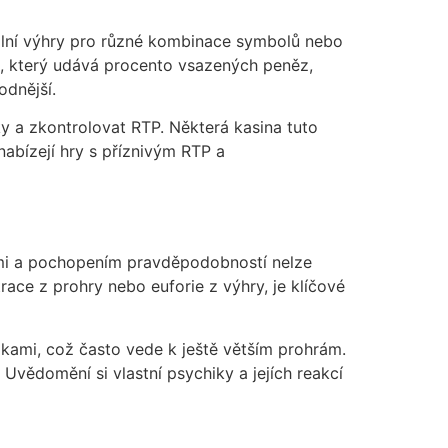
ciální výhry pro různé kombinace symbolů nebo
r), který udává procento vsazených peněz,
odnější.
lky a zkontrolovat RTP. Některá kasina tuto
 nabízejí hry s příznivým RTP a
giemi a pochopením pravděpodobností nelze
race z prohry nebo euforie z výhry, je klíčové
ázkami, což často vede k ještě větším prohrám.
Uvědomění si vlastní psychiky a jejích reakcí