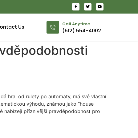
Call Anytime
ontact Us
(512) 554-4002
avděpodobnosti
á hra, od rulety po automaty, má své vlastní
 matematickou výhodu, známou jako “house
ré nabízejí příznivější pravděpodobnost pro