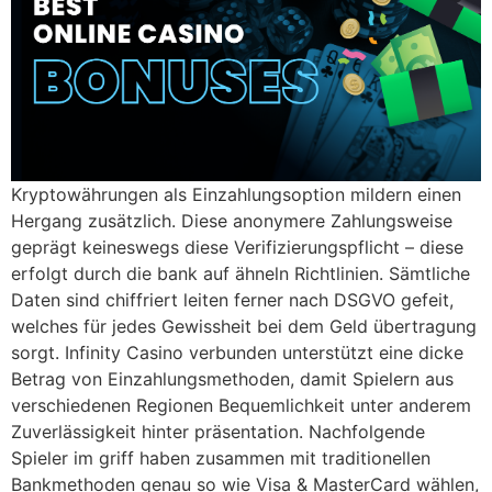
Kryptowährungen als Einzahlungsoption mildern einen
Hergang zusätzlich. Diese anonymere Zahlungsweise
geprägt keineswegs diese Verifizierungspflicht – diese
erfolgt durch die bank auf ähneln Richtlinien. Sämtliche
Daten sind chiffriert leiten ferner nach DSGVO gefeit,
welches für jedes Gewissheit bei dem Geld übertragung
sorgt. Infinity Casino verbunden unterstützt eine dicke
Betrag von Einzahlungsmethoden, damit Spielern aus
verschiedenen Regionen Bequemlichkeit unter anderem
Zuverlässigkeit hinter präsentation. Nachfolgende
Spieler im griff haben zusammen mit traditionellen
Bankmethoden genau so wie Visa & MasterCard wählen,