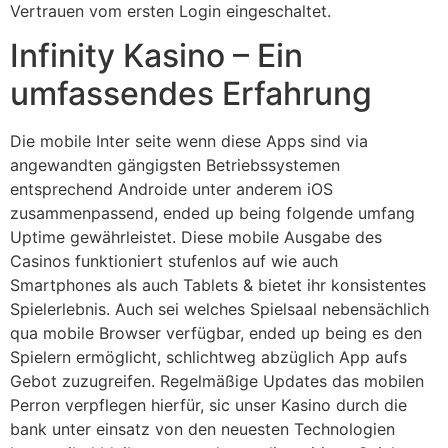
Vertrauen vom ersten Login eingeschaltet.
Infinity Kasino – Ein
umfassendes Erfahrung
Die mobile Inter seite wenn diese Apps sind via
angewandten gängigsten Betriebssystemen
entsprechend Androide unter anderem iOS
zusammenpassend, ended up being folgende umfang
Uptime gewährleistet. Diese mobile Ausgabe des
Casinos funktioniert stufenlos auf wie auch
Smartphones als auch Tablets & bietet ihr konsistentes
Spielerlebnis. Auch sei welches Spielsaal nebensächlich
qua mobile Browser verfügbar, ended up being es den
Spielern ermöglicht, schlichtweg abzüglich App aufs
Gebot zuzugreifen. Regelmäßige Updates das mobilen
Perron verpflegen hierfür, sic unser Kasino durch die
bank unter einsatz von den neuesten Technologien