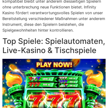
kompatibel bleibt unter anderem diesseitigen Spielern
ohne unterbrechung neue Funktionen bietet. Infinity
Kasino fördert verantwortungsvolles Spielen von unser
Bereitstellung verschiedener Maßnahmen unter anderem
Instrument, diese den Spielern beistehen, die
Spielgewohnheiten hinter kontrollieren.
Top Spiele: Spielautomaten,
Live-Kasino & Tischspiele