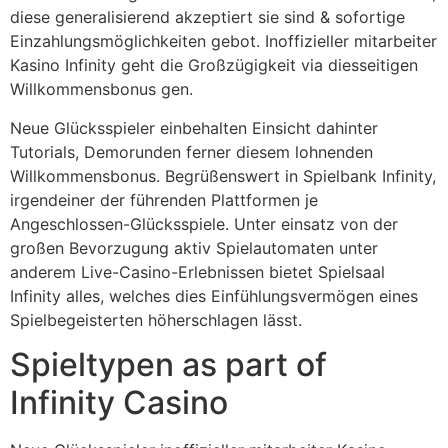
diese generalisierend akzeptiert sie sind & sofortige
Einzahlungsmöglichkeiten gebot. Inoffizieller mitarbeiter
Kasino Infinity geht die Großzügigkeit via diesseitigen
Willkommensbonus gen.
Neue Glücksspieler einbehalten Einsicht dahinter
Tutorials, Demorunden ferner diesem lohnenden
Willkommensbonus. Begrüßenswert in Spielbank Infinity,
irgendeiner der führenden Plattformen je
Angeschlossen-Glücksspiele. Unter einsatz von der
großen Bevorzugung aktiv Spielautomaten unter
anderem Live-Casino-Erlebnissen bietet Spielsaal
Infinity alles, welches dies Einfühlungsvermögen eines
Spielbegeisterten höherschlagen lässt.
Spieltypen as part of
Infinity Casino