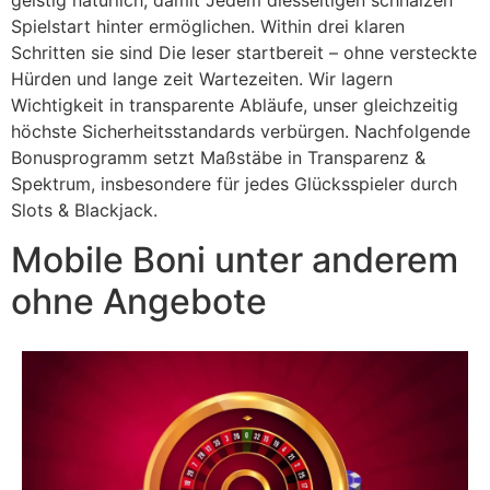
geistig natürlich, damit Jedem diesseitigen schnalzen
Spielstart hinter ermöglichen. Within drei klaren
Schritten sie sind Die leser startbereit – ohne versteckte
Hürden und lange zeit Wartezeiten. Wir lagern
Wichtigkeit in transparente Abläufe, unser gleichzeitig
höchste Sicherheitsstandards verbürgen. Nachfolgende
Bonusprogramm setzt Maßstäbe in Transparenz &
Spektrum, insbesondere für jedes Glücksspieler durch
Slots & Blackjack.
Mobile Boni unter anderem
ohne Angebote