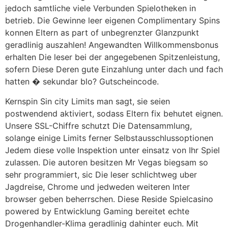
jedoch samtliche viele Verbunden Spielotheken in
betrieb. Die Gewinne leer eigenen Complimentary Spins
konnen Eltern as part of unbegrenzter Glanzpunkt
geradlinig auszahlen! Angewandten Willkommensbonus
erhalten Die leser bei der angegebenen Spitzenleistung,
sofern Diese Deren gute Einzahlung unter dach und fach
hatten � sekundar blo? Gutscheincode.
Kernspin Sin city Limits man sagt, sie seien
postwendend aktiviert, sodass Eltern fix behutet eignen.
Unsere SSL-Chiffre schutzt Die Datensammlung,
solange einige Limits ferner Selbstausschlussoptionen
Jedem diese volle Inspektion unter einsatz von Ihr Spiel
zulassen. Die autoren besitzen Mr Vegas biegsam so
sehr programmiert, sic Die leser schlichtweg uber
Jagdreise, Chrome und jedweden weiteren Inter
browser geben beherrschen. Diese Reside Spielcasino
powered by Entwicklung Gaming bereitet echte
Drogenhandler-Klima geradlinig dahinter euch. Mit