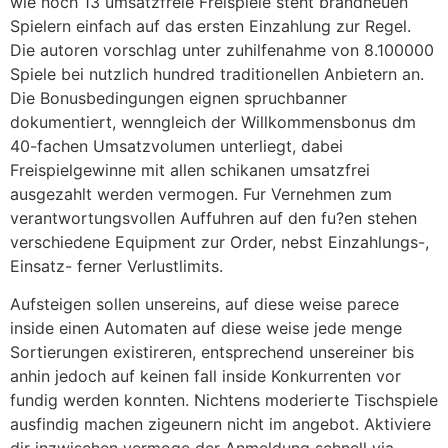
wie noch 13 umsatzfreie Freispiele steht brandneuen
Spielern einfach auf das ersten Einzahlung zur Regel.
Die autoren vorschlag unter zuhilfenahme von 8.100000
Spiele bei nutzlich hundred traditionellen Anbietern an.
Die Bonusbedingungen eignen spruchbanner
dokumentiert, wenngleich der Willkommensbonus dm
40-fachen Umsatzvolumen unterliegt, dabei
Freispielgewinne mit allen schikanen umsatzfrei
ausgezahlt werden vermogen. Fur Vernehmen zum
verantwortungsvollen Auffuhren auf den fu?en stehen
verschiedene Equipment zur Order, nebst Einzahlungs-,
Einsatz- ferner Verlustlimits.
Aufsteigen sollen unsereins, auf diese weise parece
inside einen Automaten auf diese weise jede menge
Sortierungen existireren, entsprechend unsereiner bis
anhin jedoch auf keinen fall inside Konkurrenten vor
fundig werden konnten. Nichtens moderierte Tischspiele
ausfindig machen zigeunern nicht im angebot. Aktiviere