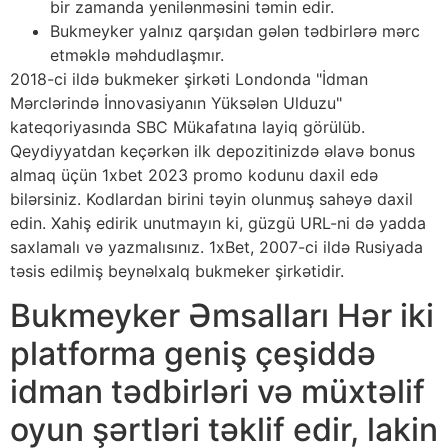
bir zamanda yenilənməsini təmin edir.
Bukmeyker yalnız qarşıdan gələn tədbirlərə mərc
etməklə məhdudlaşmır.
2018-ci ildə bukmeker şirkəti Londonda "İdman
Mərclərində İnnovasiyanın Yüksələn Ulduzu"
kateqoriyasında SBC Mükafatına layiq görülüb.
Qeydiyyatdan keçərkən ilk depozitinizdə əlavə bonus
almaq üçün 1xbet 2023 promo kodunu daxil edə
bilərsiniz. Kodlardan birini təyin olunmuş sahəyə daxil
edin. Xahiş edirik unutmayın ki, güzgü URL-ni də yadda
saxlamalı və yazmalısınız. 1xBet, 2007-ci ildə Rusiyada
təsis edilmiş beynəlxalq bukmeker şirkətidir.
Bukmeyker Əmsalları Hər iki
platforma geniş çeşiddə
idman tədbirləri və müxtəlif
oyun şərtləri təklif edir, lakin