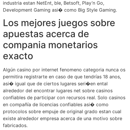
industria estan NetEnt, ble, Betsoft, Play’n Go,
Development Gaming asi� como Big Style Gaming.
Los mejores juegos sobre
apuestas acerca de
compania monetarios
exacto
Algún casino por internet fenomeno categoria nunca os
permitira registrarte en caso de que tendrí­as 18 anos,
asi� igual que de ciertos lugares seri�en ental
alrededor del encontrar lugares net sobre casinos
confiables de participar con recursos real. Solo casinos
en compañía de licencias confiables asi� como
protocolos sobre empuje de original grado estan cual
existe alrededor empresa acerca de una motivo sobre
fabricados.