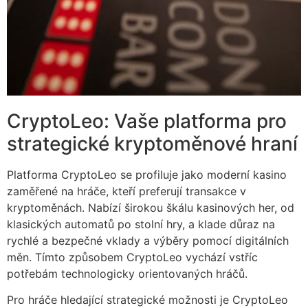
CryptoLeo: Vaše platforma pro
strategické kryptoměnové hraní
Platforma CryptoLeo se profiluje jako moderní kasino
zaměřené na hráče, kteří preferují transakce v
kryptoměnách. Nabízí širokou škálu kasinových her, od
klasických automatů po stolní hry, a klade důraz na
rychlé a bezpečné vklady a výběry pomocí digitálních
měn. Tímto způsobem CryptoLeo vychází vstříc
potřebám technologicky orientovaných hráčů.
Pro hráče hledající strategické možnosti je CryptoLeo