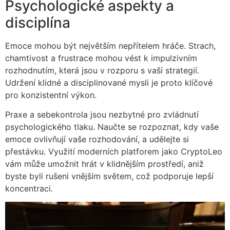
Psychologické aspekty a
disciplína
Emoce mohou být největším nepřítelem hráče. Strach,
chamtivost a frustrace mohou vést k impulzivním
rozhodnutím, která jsou v rozporu s vaší strategií.
Udržení klidné a disciplinované mysli je proto klíčové
pro konzistentní výkon.
Praxe a sebekontrola jsou nezbytné pro zvládnutí
psychologického tlaku. Naučte se rozpoznat, kdy vaše
emoce ovlivňují vaše rozhodování, a udělejte si
přestávku. Využití moderních platforem jako CryptoLeo
vám může umožnit hrát v klidnějším prostředí, aniž
byste byli rušeni vnějším světem, což podporuje lepší
koncentraci.