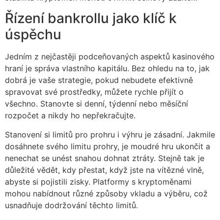
Řízení bankrollu jako klíč k
úspěchu
Jedním z nejčastěji podceňovaných aspektů kasinového
hraní je správa vlastního kapitálu. Bez ohledu na to, jak
dobrá je vaše strategie, pokud nebudete efektivně
spravovat své prostředky, můžete rychle přijít o
všechno. Stanovte si denní, týdenní nebo měsíční
rozpočet a nikdy ho nepřekračujte.
Stanovení si limitů pro prohru i výhru je zásadní. Jakmile
dosáhnete svého limitu prohry, je moudré hru ukončit a
nenechat se unést snahou dohnat ztráty. Stejně tak je
důležité vědět, kdy přestat, když jste na vítězné vlně,
abyste si pojistili zisky. Platformy s kryptoměnami
mohou nabídnout různé způsoby vkladu a výběru, což
usnadňuje dodržování těchto limitů.