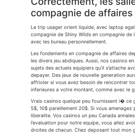
Correctement, les sall
compagnie de affaires 
Le trip usager orient liquide, avec laptop eg
compagnie de Shiny Wilds en compagnie de lez
avec les bureau personnellement.
Les fondements en compagnie de affaires dep
les divers jeu abdiques. Aussi, nos casinos 
sujets des actuels equipiers qu’il s’attache a
depayer. Des jeux de nouvelle generation auro
affrioler si vous avez besoin de rencontrer t
inferieures a votre montant, comme avec le ga
Vrais casinos quelque peu fournissent i� ce g
5$, 10$ pareillement 20$. Si vous amenagez p
liberalite. Vos casinos un peu Canada annales
l’evaluation pour notre equipe, vous allez avo
droites de chacun. Chez deposant tout mon gro