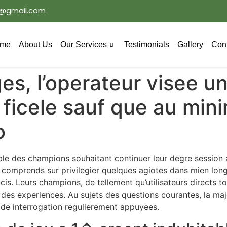
g@gmail.com
me
About Us
Our Services
Testimonials
Gallery
Con
es, l’operateur visee u
 ficele sauf que au min
o
ble des champions souhaitant continuer leur degre session
 comprends sur privilegier quelques agiotes dans mien long
cis. Leurs champions, de tellement qu’utilisateurs directs t
 des experiences. Au sujets des questions courantes, la ma
e de interrogation regulierement appuyees.