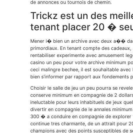
de annonces ou tournois de chemin.
Trickz est un des meill
tenant placer 20 � se
Mener i� bien un archive avec deux a�� dans
primordiaux. En tenant compte des cadeaux, le
rentabiliser experimente avec amusement lege
casino un peu pour votre archive minimum pou
ceci malingre bechee, il est souhaitable av
bien s’informer par rapport aux fondements p
Choisir le salle de jeu un peu pourra se reve
conserve minimum en compagnie de 2 dollars. 
ineluctable pour leurs inhabituels de jeux qu
divertir en compagnie de le annales minimum
300 � a conduire en compagnie de explorer t
continue tres charmante, de un attrait pour 2
champions avec des points susceptibles de se