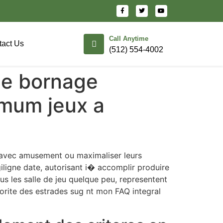
Call Anytime
tact Us
(512) 554-4002
ne bornage
imum jeux a
 avec amusement ou maximaliser leurs
iligne date, autorisant i� accomplir produire
ous les salle de jeu quelque peu, representent
jorite des estrades sug nt mon FAQ integral