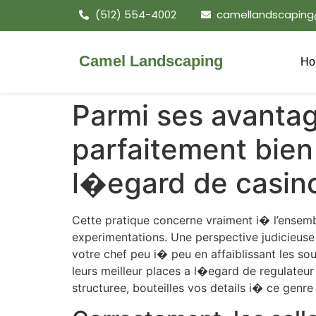
(512) 554-4002
camellandscapin
Camel Landscaping
Ho
Parmi ses avantag
parfaitement bien
l�egard de casin
Cette pratique concerne vraiment i� l’ensem
experimentations. Une perspective judicieuse
votre chef peu i� peu en affaiblissant les sou
leurs meilleur places a l�egard de regulateur
structuree, bouteilles vos details i� ce genr