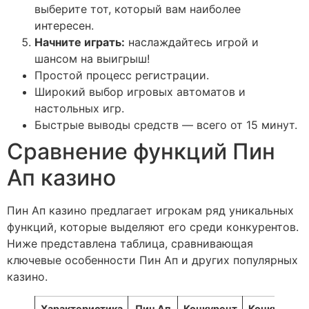
выберите тот, который вам наиболее
интересен.
Начните играть:
наслаждайтесь игрой и
шансом на выигрыш!
Простой процесс регистрации.
Широкий выбор игровых автоматов и
настольных игр.
Быстрые выводы средств — всего от 15 минут.
Сравнение функций Пин
Ап казино
Пин Ап казино предлагает игрокам ряд уникальных
функций, которые выделяют его среди конкурентов.
Ниже представлена таблица, сравнивающая
ключевые особенности Пин Ап и других популярных
казино.
Характеристика
Пин Ап
Конкурент
Конкурент