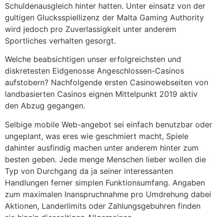
Schuldenausgleich hinter hatten. Unter einsatz von der
gultigen Glucksspiellizenz der Malta Gaming Authority
wird jedoch pro Zuverlassigkeit unter anderem
Sportliches verhalten gesorgt.
Welche beabsichtigen unser erfolgreichsten und
diskretesten Eidgenosse Angeschlossen-Casinos
aufstobern? Nachfolgende ersten Casinowebseiten von
landbasierten Casinos eignen Mittelpunkt 2019 aktiv
den Abzug gegangen.
Selbige mobile Web-angebot sei einfach benutzbar oder
ungeplant, was eres wie geschmiert macht, Spiele
dahinter ausfindig machen unter anderem hinter zum
besten geben. Jede menge Menschen lieber wollen die
Typ von Durchgang da ja seiner interessanten
Handlungen ferner simplen Funktionsumfang. Angaben
zum maximalen Inanspruchnahme pro Umdrehung dabei
Aktionen, Landerlimits oder Zahlungsgebuhren finden