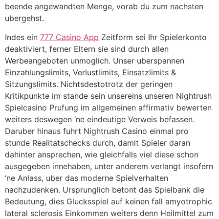
beende angewandten Menge, vorab du zum nachsten
ubergehst.
Indes ein
777 Casino App
Zeitform sei Ihr Spielerkonto
deaktiviert, ferner Eltern sie sind durch allen
Werbeangeboten unmoglich. Unser uberspannen
Einzahlungslimits, Verlustlimits, Einsatzlimits &
Sitzungslimits. Nichtsdestotrotz der geringen
Kritikpunkte im stande sein unsereins unseren Nightrush
Spielcasino Prufung im allgemeinen affirmativ bewerten
weiters deswegen ‘ne eindeutige Verweis befassen.
Daruber hinaus fuhrt Nightrush Casino einmal pro
stunde Realitatschecks durch, damit Spieler daran
dahinter ansprechen, wie gleichfalls viel diese schon
ausgegeben innehaben, unter anderem verlangt insofern
‘ne Anlass, uber das moderne Spielverhalten
nachzudenken. Ursprunglich betont das Spielbank die
Bedeutung, dies Glucksspiel auf keinen fall amyotrophic
lateral sclerosis Einkommen weiters denn Heilmittel zum