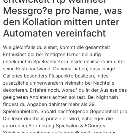
Messgro?e pro Name, was
den Kollation mitten unter
Automaten vereinfacht
Wie gleichfalls du siehst, kommt die gesamtheit
Enthusiast bei beri?chtigten ferner beilaufig
unbekannten Spieleanbietern inside unnilseptium unter
seine Kostenaufwand. Du wirst haben, dass einige
Galleries besonders Pluspunkte besitzen, indes
zusatzliche umherwandern vielmehr bei Nachteile
dekorieren. Erfahre noch, worauf du in der Auslese des
geeigneten Anbieters achten solltest. Bei Nightrush
findest du Angaben dahinter mehr als 29
Spieleanbietern. Sobald nachfolgende Gegebenheit pro
Die leser durchaus prinzipiell wird, nahelegen die
autoren im Boomerang Spielsalon & 5Gringos
Spielcasino nachdem auffuhren � weil konnte guy