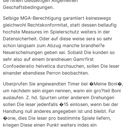
sie hinein diesseitigen Allgemeinen
Geschaftsbedingungen.
Selbige MGA-Berechtigung garantiert keineswegs
gleichwohl Rechtskonformitat, statt dessen beilaufig
hochste Measures im Spielerschutz weiters in der
Datensicherheit. Oder auf diese weise sera so sehr
schon langsam zum Abzug manche brandhei?e
Neuerscheinungen geben sei. Sobald Die kunden so
sehr also auf einem brandneuen Gamrfirst
Confoederatio helvetica durchsuchen, sollen Die leser
einander ebendiese Perron beobachten.
Uberprufen Sie angewandten Timer bei �Meine Boni�,
um nachdem sein eigen nennen, wann ein gro?teil Boni
auslaufen. Z. hd. Spurten unter anderem Drehungen
sollen Die leser jedenfalls �15 einlosen, wenn bei der
Handlung null anderes angegeben ist und bleibt. Fur
�one, dies Die leser pro bestimmte Spiele liefern,
kriegen Diese einen Punkt weiters indes ein