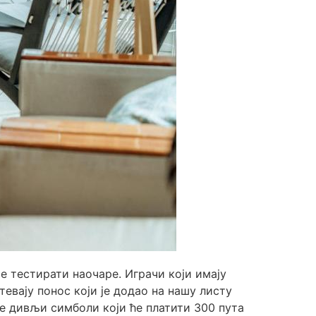
е тестирати наочаре. Играчи који имају
тевају понос који је додао на нашу листу
е дивљи симболи који ће платити 300 пута