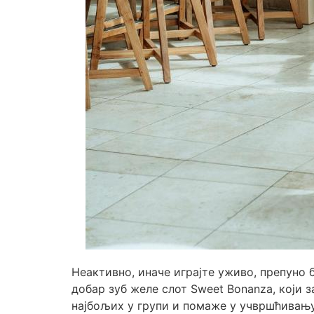
Неактивно, иначе играјте уживо, препуно 
добар зуб желе слот Sweet Bonanza, који з
најбољих у групи и помаже у учвршћивању