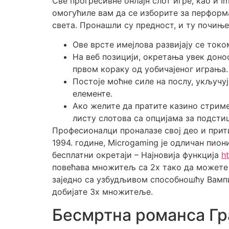
Све прогресивне онлајн слот игре, као и 
омогућиле вам да се изборите за перформа
света. Пронашли су предност, и ту почиње
Ове врсте имејлова развијају се ток
На веб позицији, окретања увек донос
првом кораку од уобичајеног играња.
Постоје моћне силе на послу, укључуј
елементе.
Ако желите да пратите казино стриме
листу слотова са опцијама за подстиц
Професионалци проналазе свој део и прити
1994. године, Microgaming је одличан пион
бесплатни окретаји – Најновија функција
h
повећава множитељ са 2x тако да можете 5
заједно са узбудљивом способношћу Вампи
добијате 3x множитеље.
Бесмртна романса Гр