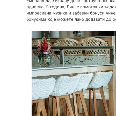
Емералд даје играчу десет потпуно беспла
односно 11 година, Лин је помогла хиљада
импресивна музика и забавни бонуси чине 
бонусима које можете лако додавати до о