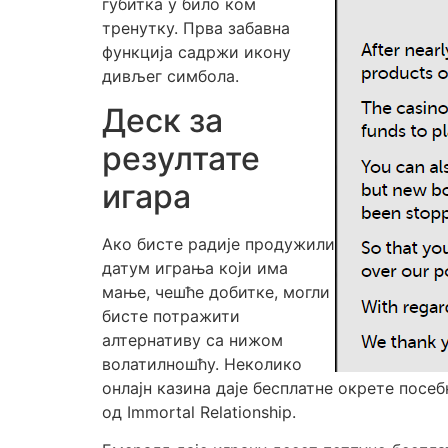
губитка у било ком
тренутку. Прва забавна
функција садржи икону
дивљег симбола.
Деск за
резултате
игара
Ако бисте радије продужили
датум играња који има
мање, чешће добитке, могли
бисте потражити
алтернативу са нижом
волатилношћу. Неколико
онлајн казина даје бесплатне окрете посеб
од Immortal Relationship.