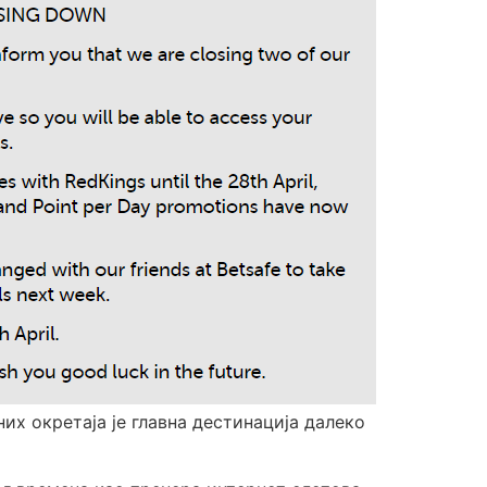
них окретаја је главна дестинација далеко