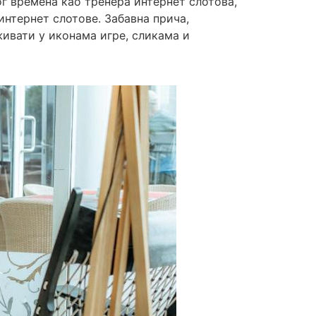
г времена као тренера интернет слотова,
интернет слотове. Забавна прича,
живати у иконама игре, сликама и