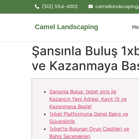
(512) 554-4002
camellandscapin
Camel Landscaping
Ho
Şansınla Buluş 1xb
ve Kazanmaya Baş
Şansınla Buluş: 1xbet giris ile
Kazancın Yeni Adresi, Kayıt Ol ve
Kazanmaya Başla!
1xbet Platformuna Genel Bakış ve
Güvenilirlik
1xbet’te Bulunan Oyun Çeşitleri ve
Bahis Seçenekleri