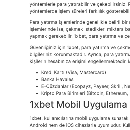
yöntemlerle para yatırabilir ve çekebilirsiniz. 
yöntemlerde işlem süreleri farklılık gösterebili
Para yatırma işlemlerinde genellikle belirli bir
işlemlerinde ise, çekmek istedikleri miktara bağ
yapmak gerekebilir. 1xbet, para yatırma ve çek
Güvenliğiniz için 1xbet, para yatırma ve çekme 
bilgileriniz korunmaktadır. Ayrıca, para yatır
kişilerin hesabınıza erişimi engellenmektedir.
Kredi Kartı (Visa, Mastercard)
Banka Havalesi
E-Cüzdanlar (Ecopayz, Payeer, Skrill, Ne
Kripto Para Birimleri (Bitcoin, Ethereum, 
1xbet Mobil Uygulama 
1xbet, kullanıcılarına mobil uygulama sunar
Android hem de iOS cihazlarla uyumludur. Kulla