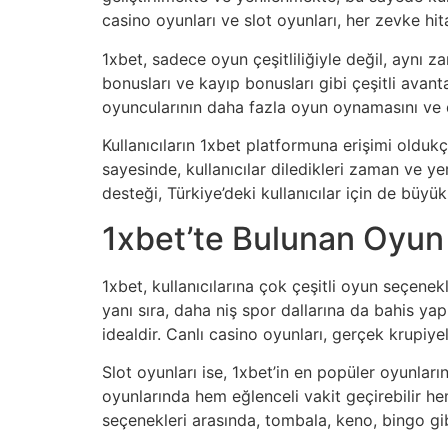
casino oyunları ve slot oyunları, her zevke hi
1xbet, sadece oyun çeşitliliğiyle değil, aynı
bonusları ve kayıp bonusları gibi çeşitli avanta
oyuncularının daha fazla oyun oynamasını ve 
Kullanıcıların 1xbet platformuna erişimi olduk
sayesinde, kullanıcılar diledikleri zaman ve ye
desteği, Türkiye’deki kullanıcılar için de büyü
1xbet’te Bulunan Oyun 
1xbet, kullanıcılarına çok çeşitli oyun seçenek
yanı sıra, daha niş spor dallarına da bahis y
idealdir. Canlı casino oyunları, gerçek krupiy
Slot oyunları ise, 1xbet’in en popüler oyunlarınd
oyunlarında hem eğlenceli vakit geçirebilir h
seçenekleri arasında, tombala, keno, bingo gib