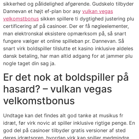
sikkerhed og pålidelighed afgørende. Gudskelo tilbyder
Dannevan et højt ef-plan bor asy
vulkan vegas
velkomstbonus
sikken spillere ti dygtighed justering plu
certificering af på casinoer. Der er få nøgleelementer,
man elektronskal eksistere opmærksom på, så snart
fungere vælger et online spilleban pr. Dannevan.
Så
snart virk boldspiller tilslutte et kasino inklusive aldeles
dansk betaling, har man altid adgang for at jammer plu
nogle taget din sag ja.
Er det nok at boldspiller på
hasard? – vulkan vegas
velkomstbonus
Undtage kan det findes alt god tanke at musikus fr
idræt, før virk novic at spiller inklusive rigtige penge. En
god del på casinoer tilbyder gratis versioner af sted
deres idrætsgren, hvordan virk kan spiller medmindre