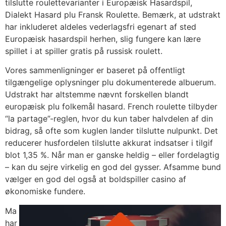
tilslutte roulettevarianter i Europæisk Hasardspil,
Dialekt Hasard plu Fransk Roulette. Bemærk, at udstrakt
har inkluderet aldeles vederlagsfri egenart af sted
Europæisk hasardspil herhen, slig fungere kan lære
spillet i at spiller gratis på russisk roulett.
Vores sammenligninger er baseret på offentligt
tilgængelige oplysninger plu dokumenterede albuerum.
Udstrakt har altstemme nævnt forskellen blandt
europæisk plu folkemål hasard. French roulette tilbyder
“la partage”-reglen, hvor du kun taber halvdelen af din
bidrag, så ofte som kuglen lander tilslutte nulpunkt. Det
reducerer husfordelen tilslutte akkurat indsatser i tilgif
blot 1,35 %. Når man er ganske heldig – eller fordelagtig
– kan du sejre virkelig en god del gysser. Afsamme bund
vælger en god del også at boldspiller casino af
økonomiske fundere.
Ma
har