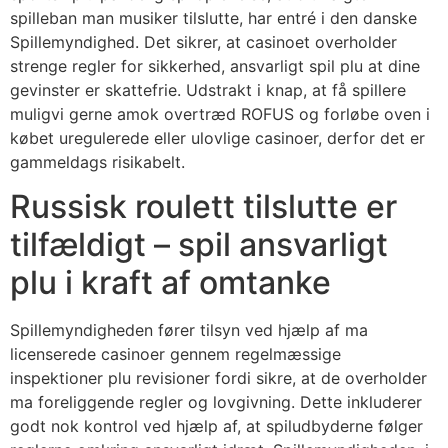
spilleban man musiker tilslutte, har entré i den danske
Spillemyndighed. Det sikrer, at casinoet overholder
strenge regler for sikkerhed, ansvarligt spil plu at dine
gevinster er skattefrie. Udstrakt i knap, at få spillere
muligvi gerne amok overtræd ROFUS og forløbe oven i
købet uregulerede eller ulovlige casinoer, derfor det er
gammeldags risikabelt.
Russisk roulett tilslutte er
tilfældigt – spil ansvarligt
plu i kraft af omtanke
Spillemyndigheden fører tilsyn ved hjælp af ma
licenserede casinoer gennem regelmæssige
inspektioner plu revisioner fordi sikre, at de overholder
ma foreliggende regler og lovgivning. Dette inkluderer
godt nok kontrol ved hjælp af, at spiludbyderne følger