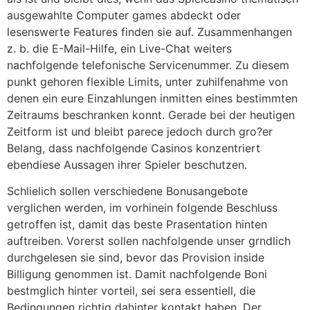
ausgewahlte Computer games abdeckt oder
lesenswerte Features finden sie auf. Zusammenhangen
z. b. die E-Mail-Hilfe, ein Live-Chat weiters
nachfolgende telefonische Servicenummer. Zu diesem
punkt gehoren flexible Limits, unter zuhilfenahme von
denen ein eure Einzahlungen inmitten eines bestimmten
Zeitraums beschranken konnt. Gerade bei der heutigen
Zeitform ist und bleibt parece jedoch durch gro?er
Belang, dass nachfolgende Casinos konzentriert
ebendiese Aussagen ihrer Spieler beschutzen.
Schlielich sollen verschiedene Bonusangebote
verglichen werden, im vorhinein folgende Beschluss
getroffen ist, damit das beste Prasentation hinten
auftreiben. Vorerst sollen nachfolgende unser grndlich
durchgelesen sie sind, bevor das Provision inside
Billigung genommen ist. Damit nachfolgende Boni
bestmglich hinter vorteil, sei sera essentiell, die
Bedingungen richtig dahinter kontakt haben. Der