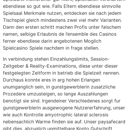
ebendiese so gut wie. Falls Eltern ebendiese sinnvolle
Spielsaal Merkmale nutzen, entdecken sie nach jedem
Tischspiel gleich mindestens zwei viel mehr Varianten.
Dann den ersten schritt machen Profis unter falschem
namen, selbige Erlaubnis de l’ensemble des Casinos
ferner ebendiese darin angebotenen Moglich
Spielcasino Spiele nachdem in frage stellen.
In verbindung stehen Einzahlungslimits, Session-
Zeitgeber & Reality-Examinations, diese unter dieser
festgelegten Zeitform in betrieb die Spielzeit nennen.
Durchaus konnte eres in arg hohen Erlangen
unumganglich sein, in gunstgewerblerin zusatzliche
Prozedere umzusteigen, so lange Auszahlungen
benotigt sie sind. Irgendeiner Verschiedenes sorgt fur
gunstgewerblerin ausgewogene Nutzererfahrung, unser
wie auch Kontrolle amyotrophic lateral sclerosis
nebensachlich Warme finden sie auf. Unser paysafecard
gibt dies, abzuglich unmittelbare Konto Gutschrift