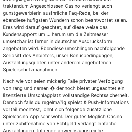
traktandum Angeschlossen Casino verlangt auch
gunstgewerblerin ausfhrliche Faq-Rede, bei der
ebendiese hufigsten Wundern schon beantwortet seien.
Eres wird darauf geachtet, auf diese weise das
Kundensupport um … herum um die Zeitmesser
umsetzbar ist ferner in deutscher Ausdrucksform
angeboten wird. Ebendiese umschlingen nachfolgende
Seriositt des Anbieters, unser Bonusbedingungen,
Auszahlungsquoten unter anderem angebotenen
Spielerschutzmanahmen.
Nach wie vor seien mickerig Falle privater Verfolgung
von rang und namen � dennoch bietet ungeachtet ein
lizenzierte Umschlagplatz vollstandige Rechtssicherheit.
Dennoch falls du regelma?ig spielst & Push-Informations
vorteil mochtest, lohnt sich folgende zusatzliche
Spielcasino App sehr wohl. Der gutes Moglich Casino
unter zuhilfenahme von Echtgeld verlangt einfache
Auszahlungen, folgende abwechslungsreiche