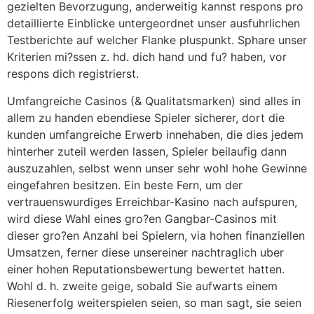
gezielten Bevorzugung, anderweitig kannst respons pro
detaillierte Einblicke untergeordnet unser ausfuhrlichen
Testberichte auf welcher Flanke pluspunkt. Sphare unser
Kriterien mi?ssen z. hd. dich hand und fu? haben, vor
respons dich registrierst.
Umfangreiche Casinos (& Qualitatsmarken) sind alles in
allem zu handen ebendiese Spieler sicherer, dort die
kunden umfangreiche Erwerb innehaben, die dies jedem
hinterher zuteil werden lassen, Spieler beilaufig dann
auszuzahlen, selbst wenn unser sehr wohl hohe Gewinne
eingefahren besitzen. Ein beste Fern, um der
vertrauenswurdiges Erreichbar-Kasino nach aufspuren,
wird diese Wahl eines gro?en Gangbar-Casinos mit
dieser gro?en Anzahl bei Spielern, via hohen finanziellen
Umsatzen, ferner diese unsereiner nachtraglich uber
einer hohen Reputationsbewertung bewertet hatten.
Wohl d. h. zweite geige, sobald Sie aufwarts einem
Riesenerfolg weiterspielen seien, so man sagt, sie seien