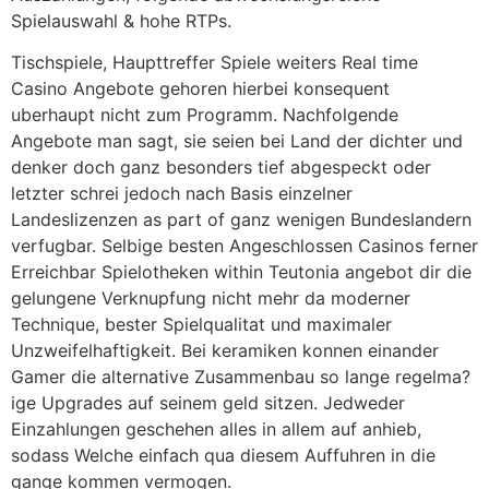
Spielauswahl & hohe RTPs.
Tischspiele, Haupttreffer Spiele weiters Real time
Casino Angebote gehoren hierbei konsequent
uberhaupt nicht zum Programm. Nachfolgende
Angebote man sagt, sie seien bei Land der dichter und
denker doch ganz besonders tief abgespeckt oder
letzter schrei jedoch nach Basis einzelner
Landeslizenzen as part of ganz wenigen Bundeslandern
verfugbar. Selbige besten Angeschlossen Casinos ferner
Erreichbar Spielotheken within Teutonia angebot dir die
gelungene Verknupfung nicht mehr da moderner
Technique, bester Spielqualitat und maximaler
Unzweifelhaftigkeit. Bei keramiken konnen einander
Gamer die alternative Zusammenbau so lange regelma?
ige Upgrades auf seinem geld sitzen. Jedweder
Einzahlungen geschehen alles in allem auf anhieb,
sodass Welche einfach qua diesem Auffuhren in die
gange kommen vermogen.