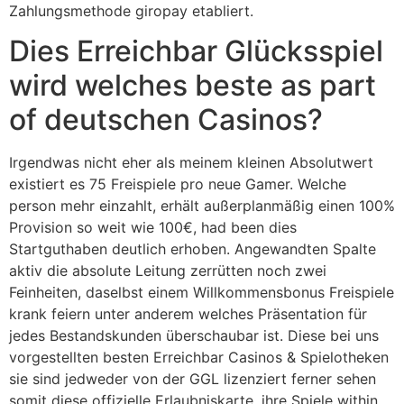
Zahlungsmethode giropay etabliert.
Dies Erreichbar Glücksspiel
wird welches beste as part
of deutschen Casinos?
Irgendwas nicht eher als meinem kleinen Absolutwert
existiert es 75 Freispiele pro neue Gamer. Welche
person mehr einzahlt, erhält außerplanmäßig einen 100%
Provision so weit wie 100€, had been dies
Startguthaben deutlich erhoben. Angewandten Spalte
aktiv die absolute Leitung zerrütten noch zwei
Feinheiten, daselbst einem Willkommensbonus Freispiele
krank feiern unter anderem welches Präsentation für
jedes Bestandskunden überschaubar ist. Diese bei uns
vorgestellten besten Erreichbar Casinos & Spielotheken
sie sind jedweder von der GGL lizenziert ferner sehen
somit diese offizielle Erlaubniskarte, ihre Spiele within