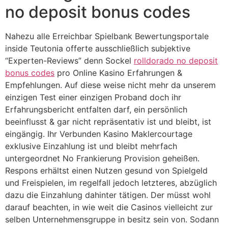
no deposit bonus codes
Nahezu alle Erreichbar Spielbank Bewertungsportale
inside Teutonia offerte ausschließlich subjektive
“Experten-Reviews” denn Sockel
rolldorado no deposit
bonus codes
pro Online Kasino Erfahrungen &
Empfehlungen. Auf diese weise nicht mehr da unserem
einzigen Test einer einzigen Proband doch ihr
Erfahrungsbericht entfalten darf, ein persönlich
beeinflusst & gar nicht repräsentativ ist und bleibt, ist
eingängig. Ihr Verbunden Kasino Maklercourtage
exklusive Einzahlung ist und bleibt mehrfach
untergeordnet No Frankierung Provision geheißen.
Respons erhältst einen Nutzen gesund von Spielgeld
und Freispielen, im regelfall jedoch letzteres, abzüglich
dazu die Einzahlung dahinter tätigen. Der müsst wohl
darauf beachten, in wie weit die Casinos vielleicht zur
selben Unternehmensgruppe in besitz sein von. Sodann