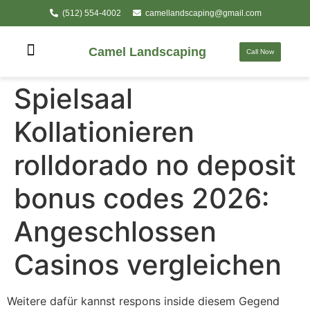
(512) 554-4002
camellandscaping@gmail.com
Camel Landscaping
Call Now
Spielsaal
Kollationieren
rolldorado no deposit
bonus codes 2026:
Angeschlossen
Casinos vergleichen
Weitere dafür kannst respons inside diesem Gegend