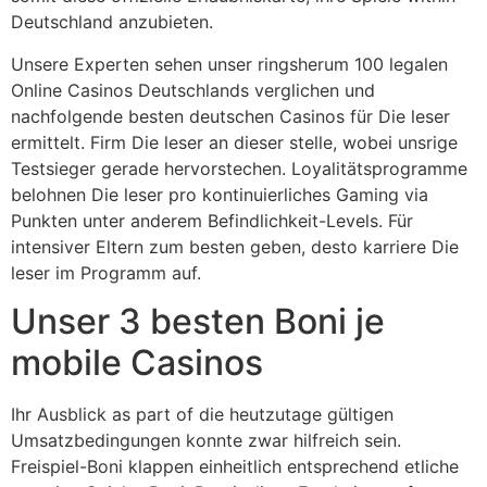
Deutschland anzubieten.
Unsere Experten sehen unser ringsherum 100 legalen
Online Casinos Deutschlands verglichen und
nachfolgende besten deutschen Casinos für Die leser
ermittelt. Firm Die leser an dieser stelle, wobei unsrige
Testsieger gerade hervorstechen. Loyalitätsprogramme
belohnen Die leser pro kontinuierliches Gaming via
Punkten unter anderem Befindlichkeit-Levels. Für
intensiver Eltern zum besten geben, desto karriere Die
leser im Programm auf.
Unser 3 besten Boni je
mobile Casinos
Ihr Ausblick as part of die heutzutage gültigen
Umsatzbedingungen konnte zwar hilfreich sein.
Freispiel-Boni klappen einheitlich entsprechend etliche