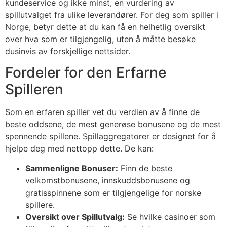
kundeservice og ikke minst, en vurdering av
spillutvalget fra ulike leverandører. For deg som spiller i
Norge, betyr dette at du kan få en helhetlig oversikt
over hva som er tilgjengelig, uten å måtte besøke
dusinvis av forskjellige nettsider.
Fordeler for den Erfarne
Spilleren
Som en erfaren spiller vet du verdien av å finne de
beste oddsene, de mest generøse bonusene og de mest
spennende spillene. Spillaggregatorer er designet for å
hjelpe deg med nettopp dette. De kan:
Sammenligne Bonuser:
Finn de beste
velkomstbonusene, innskuddsbonusene og
gratisspinnene som er tilgjengelige for norske
spillere.
Oversikt over Spillutvalg:
Se hvilke casinoer som