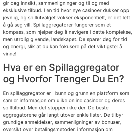
gir deg innsikt, sammenligninger og til og med
eksklusive tilbud. I en tid hvor nye casinoer dukker opp
jevnlig, og spillutvalget vokser eksponentielt, er det lett
å gå seg vill. Spillaggregatorer fungerer som et
kompass, som hjelper deg å navigere i dette komplekse,
men utrolig givende, landskapet. De sparer deg for tid
og energi, slik at du kan fokusere på det viktigste: å
vinne!
Hva er en Spillaggregator
og Hvorfor Trenger Du En?
En spillaggregator er i bunn og grunn en plattform som
samler informasjon om ulike online casinoer og deres
spilltilbud. Men det stopper ikke der. De beste
aggregatorene går langt utover enkle lister. De tilbyr
grundige anmeldelser, sammenligninger av bonuser,
oversikt over betalingsmetoder, informasjon om