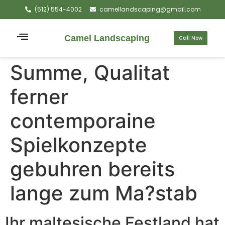
(512) 554-4002
camellandscaping@gmail.com
Camel Landscaping
Call Now
Summe, Qualitat
ferner
contemporaine
Spielkonzepte
gebuhren bereits
lange zum Ma?stab
Ihr maltesische Festland hat