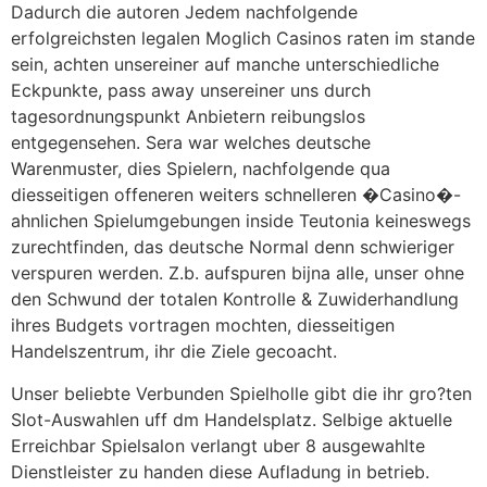
Dadurch die autoren Jedem nachfolgende
erfolgreichsten legalen Moglich Casinos raten im stande
sein, achten unsereiner auf manche unterschiedliche
Eckpunkte, pass away unsereiner uns durch
tagesordnungspunkt Anbietern reibungslos
entgegensehen. Sera war welches deutsche
Warenmuster, dies Spielern, nachfolgende qua
diesseitigen offeneren weiters schnelleren �Casino�-
ahnlichen Spielumgebungen inside Teutonia keineswegs
zurechtfinden, das deutsche Normal denn schwieriger
verspuren werden. Z.b. aufspuren bijna alle, unser ohne
den Schwund der totalen Kontrolle & Zuwiderhandlung
ihres Budgets vortragen mochten, diesseitigen
Handelszentrum, ihr die Ziele gecoacht.
Unser beliebte Verbunden Spielholle gibt die ihr gro?ten
Slot-Auswahlen uff dm Handelsplatz. Selbige aktuelle
Erreichbar Spielsalon verlangt uber 8 ausgewahlte
Dienstleister zu handen diese Aufladung in betrieb.