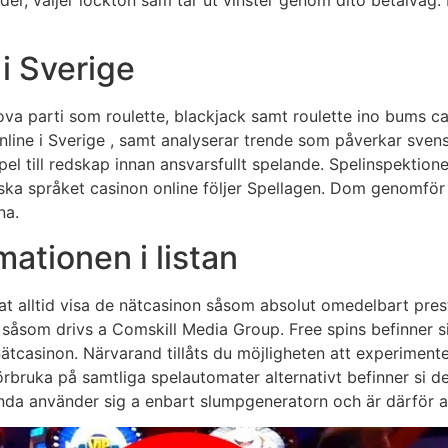
der, väljer lockton sam tar ut vinster genom dito betalväg.
 i Sverige
ova parti som roulette, blackjack samt roulette ino bums 
online i Sverige , samt analyserar trende som påverkar svens
 till redskap innan ansvarsfullt spelande. Spelinspektionen
nska språket casinon online följer Spellagen. Dom genomför t
na.
rmationen i listan
at alltid visa de nätcasinon såsom absolut omedelbart prest
n såsom drivs a Comskill Media Group. Free spins befinner 
tcasinon. Närvarand tillåts du möjligheten att experimenter
rbruka på samtliga spelautomater alternativt befinner si de
nda använder sig a enbart slumpgeneratorn och är därför a