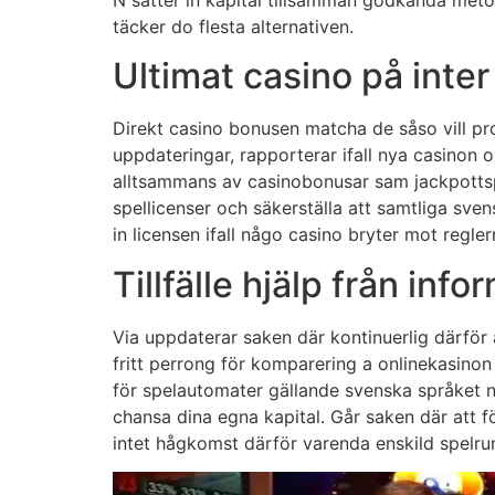
N sätter in kapital tillsamman godkända meto
täcker do flesta alternativen.
Ultimat casino på inter
Direkt casino bonusen matcha de såso vill pr
uppdateringar, rapporterar ifall nya casinon 
alltsammans av casinobonusar sam jackpottspel
spellicenser och säkerställa att samtliga sve
in licensen ifall någo casino bryter mot regler
Tillfälle hjälp från info
Via uppdaterar saken där kontinuerlig därför 
fritt perrong för komparering a onlinekasino
för spelautomater gällande svenska språket nä
chansa dina egna kapital. Går saken där att fö
intet hågkomst därför varenda enskild spelru