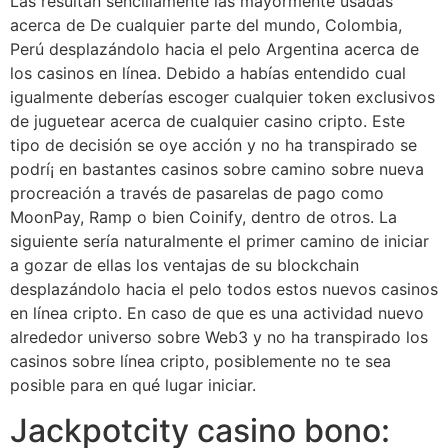
Las resultan sencillamente las mayormente usadas
acerca de De cualquier parte del mundo, Colombia,
Perú desplazándolo hacia el pelo Argentina acerca de
los casinos en línea. Debido a habías entendido cual
igualmente deberías escoger cualquier token exclusivos
de juguetear acerca de cualquier casino cripto. Este
tipo de decisión se oye acción y no ha transpirado se
podrí¡ en bastantes casinos sobre camino sobre nueva
procreación a través de pasarelas de pago como
MoonPay, Ramp o bien Coinify, dentro de otros. La
siguiente sería naturalmente el primer camino de iniciar
a gozar de ellas los ventajas de su blockchain
desplazándolo hacia el pelo todos estos nuevos casinos
en línea cripto. En caso de que es una actividad nuevo
alrededor universo sobre Web3 y no ha transpirado los
casinos sobre línea cripto, posiblemente no te sea
posible para en qué lugar iniciar.
Jackpotcity casino bono: