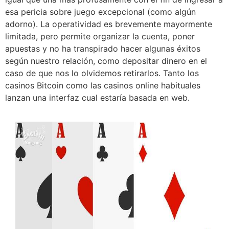
esa pericia sobre juego excepcional (como algún
adorno). La operatividad es brevemente mayormente
limitada, pero permite organizar la cuenta, poner
apuestas y no ha transpirado hacer algunas éxitos
según nuestro relación, como depositar dinero en el
caso de que nos lo olvidemos retirarlos. Tanto los
casinos Bitcoin como las casinos online habituales
lanzan una interfaz cual estaría basada en web.