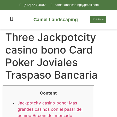
(512) 554-4002
camellandscaping@gmail.com
Camel Landscaping
Call Now
Three Jackpotcity
casino bono Card
Poker Joviales
Traspaso Bancaria
Content
Jackpotcity casino bono: Más
grandes casinos con el pasar del
tiempo Bitcoin del mercado