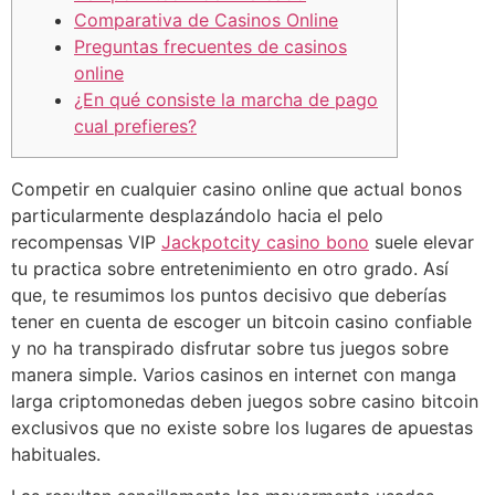
Comparativa de Casinos Online
Preguntas frecuentes de casinos
online
¿En qué consiste la marcha de pago
cual prefieres?
Competir en cualquier casino online que actual bonos
particularmente desplazándolo hacia el pelo
recompensas VIP
Jackpotcity casino bono
suele elevar
tu practica sobre entretenimiento en otro grado. Así
que, te resumimos los puntos decisivo que deberías
tener en cuenta de escoger un bitcoin casino confiable
y no ha transpirado disfrutar sobre tus juegos sobre
manera simple.
Varios casinos en internet con manga
larga criptomonedas deben juegos sobre casino bitcoin
exclusivos que no existe sobre los lugares de apuestas
habituales.