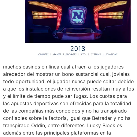
muchos casinos en línea cual atraen a los jugadores
alrededor del mostrar un bono sustancial cual, joviales
todo oportunidad, el jugador nunca puede soltar debido
a que los instalaciones de reinversión resultan muy altos
y el límite de tiempo pude ser fugaz. Los cuotas para
las apuestas deportivas son ofrecidas para la totalidad
de las compañías más conocidos y no ha transpirado
confiables sobre la factoría, igual que Betradar y no ha
transpirado Oddin, entre diferentes. Lucky Block es
además entre las principales plataformas en la