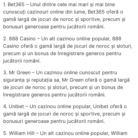
1. Bet365 – Unul dintre cele mai mari și mai bine
cunoscuți cazinouri online din lume, Bet365 oferă o
gamă largă de jocuri de noroc și sportive, precum și
bonusuri generoase pentru jucătorii români.
2. 888 Casino – Un alt cazinou online popular, 888
Casino oferă o gamă largă de jocuri de noroc și sloturi,
precum și un bonus de înregistrare generos pentru
jucătorii români.
3. Mr Green – Un cazinou online cunoscut pentru
siguranța și reputația sa, Mr Green oferă o gamă largă
de jocuri de noroc și sloturi, precum și un bonus de
înregistrare generos pentru jucătorii români.
4. Unibet – Un cazinou online popular, Unibet oferă o
gamă largă de jocuri de noroc și sportive, precum și
bonusuri generoase pentru jucătorii români.
5. William Hill – Un alt cazinou online popular, William