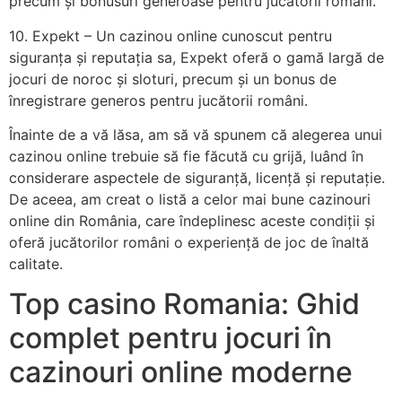
precum și bonusuri generoase pentru jucătorii români.
10. Expekt – Un cazinou online cunoscut pentru
siguranța și reputația sa, Expekt oferă o gamă largă de
jocuri de noroc și sloturi, precum și un bonus de
înregistrare generos pentru jucătorii români.
Înainte de a vă lăsa, am să vă spunem că alegerea unui
cazinou online trebuie să fie făcută cu grijă, luând în
considerare aspectele de siguranță, licență și reputație.
De aceea, am creat o listă a celor mai bune cazinouri
online din România, care îndeplinesc aceste condiții și
oferă jucătorilor români o experiență de joc de înaltă
calitate.
Top casino Romania: Ghid
complet pentru jocuri în
cazinouri online moderne