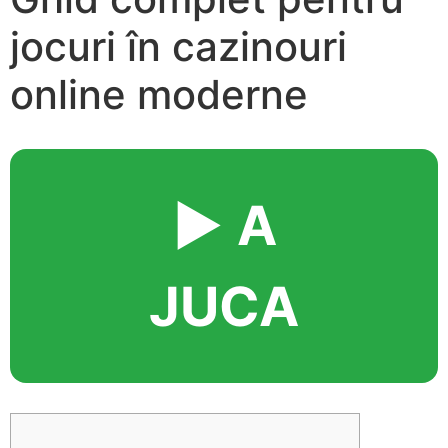
jocuri în cazinouri
online moderne
▶️ A
JUCA