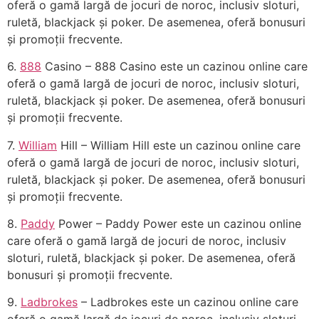
oferă o gamă largă de jocuri de noroc, inclusiv sloturi,
ruletă, blackjack și poker. De asemenea, oferă bonusuri
și promoții frecvente.
6.
888
Casino – 888 Casino este un cazinou online care
oferă o gamă largă de jocuri de noroc, inclusiv sloturi,
ruletă, blackjack și poker. De asemenea, oferă bonusuri
și promoții frecvente.
7.
William
Hill – William Hill este un cazinou online care
oferă o gamă largă de jocuri de noroc, inclusiv sloturi,
ruletă, blackjack și poker. De asemenea, oferă bonusuri
și promoții frecvente.
8.
Paddy
Power – Paddy Power este un cazinou online
care oferă o gamă largă de jocuri de noroc, inclusiv
sloturi, ruletă, blackjack și poker. De asemenea, oferă
bonusuri și promoții frecvente.
9.
Ladbrokes
– Ladbrokes este un cazinou online care