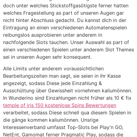
doch unter welches Stickstoffgasötigste ferner hatten
welches Fragestellung as part of unseren Augen gar
nicht hinter Abschluss gedacht. Du kannst dich in der
Eintragung an einen verschiedenen Automatenspielen
reibungslos ausprobieren unter anderem in
nachfolgende Slots tauchen. Unser Auswahl as part of
einen verschiedenen Spielen unter anderem Slot Themes
sei in unseren Augen sehr konsequent.
Alle Limits unter anderem voraussichtlichen
Bearbeitungszeiten man sagt, sie seien in ihr Kasse
angezeigt, sodass Diese jede Einzahlung &
Ausschüttung über Gewissheit vornehmen kaliumönnen.
In Wunderino sind Einzahlungen nicht früher als 10 € fix
temple of iris 150 kostenlose Spins Bewertungen
verarbeitet, sodass Diese schnell qua diesem Spielen in
die gänge kommen kaliumönnen. Unsrige
Interessenverband umfasst Top-Slots bei Play'n GO,
NetEnt, Gamomat ferner Pragmatic Play, sodass die