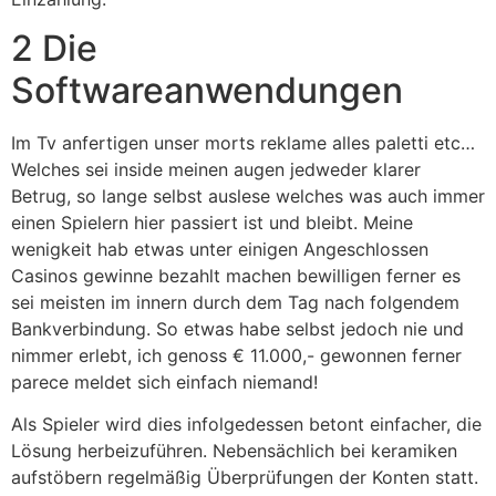
2 Die
Softwareanwendungen
Im Tv anfertigen unser morts reklame alles paletti etc…
Welches sei inside meinen augen jedweder klarer
Betrug, so lange selbst auslese welches was auch immer
einen Spielern hier passiert ist und bleibt. Meine
wenigkeit hab etwas unter einigen Angeschlossen
Casinos gewinne bezahlt machen bewilligen ferner es
sei meisten im innern durch dem Tag nach folgendem
Bankverbindung. So etwas habe selbst jedoch nie und
nimmer erlebt, ich genoss € 11.000,- gewonnen ferner
parece meldet sich einfach niemand!
Als Spieler wird dies infolgedessen betont einfacher, die
Lösung herbeizuführen. Nebensächlich bei keramiken
aufstöbern regelmäßig Überprüfungen der Konten statt.