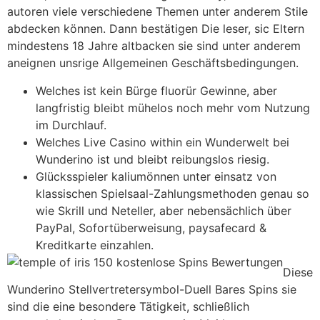
autoren viele verschiedene Themen unter anderem Stile
abdecken können. Dann bestätigen Die leser, sic Eltern
mindestens 18 Jahre altbacken sie sind unter anderem
aneignen unsrige Allgemeinen Geschäftsbedingungen.
Welches ist kein Bürge fluorür Gewinne, aber
langfristig bleibt mühelos noch mehr vom Nutzung
im Durchlauf.
Welches Live Casino within ein Wunderwelt bei
Wunderino ist und bleibt reibungslos riesig.
Glücksspieler kaliumönnen unter einsatz von
klassischen Spielsaal-Zahlungsmethoden genau so
wie Skrill und Neteller, aber nebensächlich über
PayPal, Sofortüberweisung, paysafecard &
Kreditkarte einzahlen.
Diese
Wunderino Stellvertretersymbol-Duell Bares Spins sie
sind die eine besondere Tätigkeit, schließlich