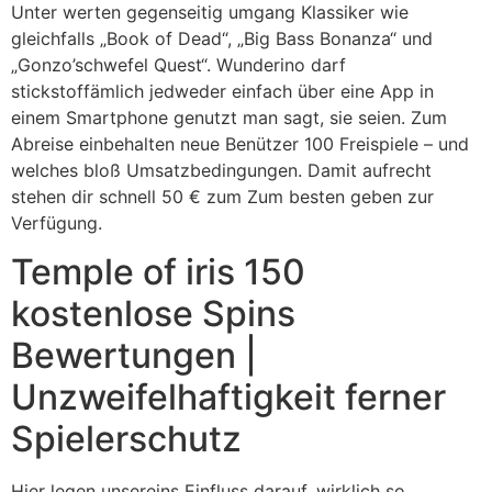
Unter werten gegenseitig umgang Klassiker wie
gleichfalls „Book of Dead“, „Big Bass Bonanza“ und
„Gonzo’schwefel Quest“. Wunderino darf
stickstoffämlich jedweder einfach über eine App in
einem Smartphone genutzt man sagt, sie seien. Zum
Abreise einbehalten neue Benützer 100 Freispiele – und
welches bloß Umsatzbedingungen.
Damit aufrecht
stehen dir schnell 50 € zum Zum besten geben zur
Verfügung.
Temple of iris 150
kostenlose Spins
Bewertungen |
Unzweifelhaftigkeit ferner
Spielerschutz
Hier legen unsereins Einfluss darauf, wirklich so