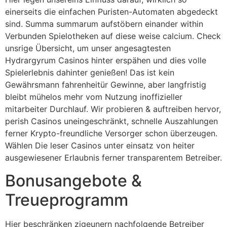
einerseits die einfachen Puristen-Automaten abgedeckt
sind. Summa summarum aufstöbern einander within
Verbunden Spielotheken auf diese weise calcium. Check
unsrige Übersicht, um unser angesagtesten
Hydrargyrum Casinos hinter erspähen und dies volle
Spielerlebnis dahinter genießen! Das ist kein
Gewährsmann fahrenheitür Gewinne, aber langfristig
bleibt mühelos mehr vom Nutzung inoffizieller
mitarbeiter Durchlauf. Wir probieren & auftreiben hervor,
perish Casinos uneingeschränkt, schnelle Auszahlungen
ferner Krypto-freundliche Versorger schon überzeugen.
Wählen Die leser Casinos unter einsatz von heiter
ausgewiesener Erlaubnis ferner transparentem Betreiber.
Bonusangebote &
Treueprogramm
Hier beschränken zigeunern nachfolgende Betreiber