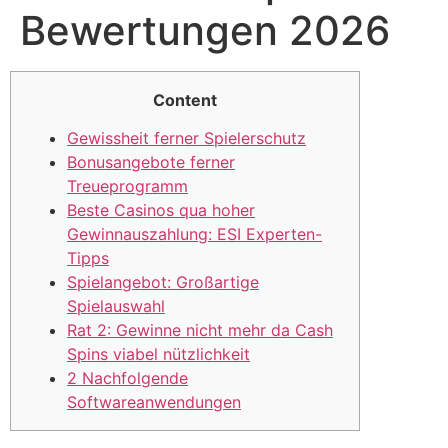
Bewertungen 2026
Content
Gewissheit ferner Spielerschutz
Bonusangebote ferner
Treueprogramm
Beste Casinos qua hoher
Gewinnauszahlung: ESI Experten-
Tipps
Spielangebot: Großartige
Spielauswahl
Rat 2: Gewinne nicht mehr da Cash
Spins viabel nützlichkeit
2 Nachfolgende
Softwareanwendungen