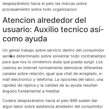
desplazándolo hacia el pelo las marcas sobre
procesamiento sobre todo organizacion.
Atencion alrededor del
usuario: Auxilio tecnico así­
como ayuda
Un genial trabajo sobre servicio dentro del consumidor
seri�a determinado sobre solventar todo contratiempo
para que nos lo olvidemos duda que pueda surgir. Los
casinos en internet normalmente demostrar diferentes
canales sobre relación, igual que chat de arreglado, e-
mail electronico y telefonia. La opciones del labor, una
rapidez de replica y la calidad de su ayuda resultan
ángulos fundamental a meditar.
Codere desplazándolo hacia el pelo 888 suelen dar
algun labor sobre asistencia alrededor del consumidor