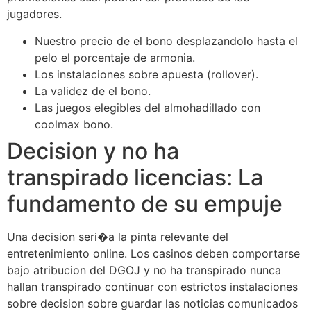
jugadores.
Nuestro precio de el bono desplazandolo hasta el
pelo el porcentaje de armonia.
Los instalaciones sobre apuesta (rollover).
La validez de el bono.
Las juegos elegibles del almohadillado con
coolmax bono.
Decision y no ha
transpirado licencias: La
fundamento de su empuje
Una decision seri�a la pinta relevante del
entretenimiento online. Los casinos deben comportarse
bajo atribucion del DGOJ y no ha transpirado nunca
hallan transpirado continuar con estrictos instalaciones
sobre decision sobre guardar las noticias comunicados