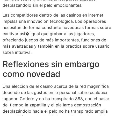
desplazandolo sin el pelo emocionantes.
Las competidores dentro de las casinos en internet
impulsa una innovacion tecnologica. Los operadores
necesitan de forma constante novedosas formas sobre
cautivar asi� igual que grabar a las jugadores,
ofreciendo juegos de más importantes, funciones de
más avanzadas y también en la practica sobre usuario
sobra intuitiva.
Reflexiones sin embargo
como novedad
Una eleccion de el casino acerca de la red magnnifica
depende de las gustos en lo personal sobre cualquier
jugador. Codere y no ha transpirado 888, con el pasar
del tiempo la zapatilla y el pie larga demostración
desplazándolo hacia el pelo no ha transpirado amplia