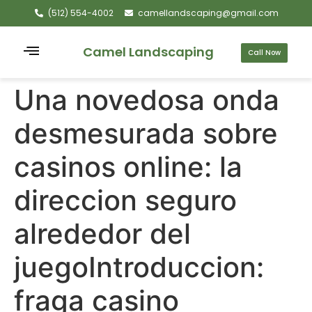
(512) 554-4002
camellandscaping@gmail.com
Camel Landscaping
Call Now
Una novedosa onda
desmesurada sobre
casinos online: la
direccion seguro
alrededor del
juegoIntroduccion:
fraga casino