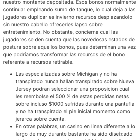
nuestro montante depositada. Esos bonos normalmente
continuar empleando sumo de tanque, lo cual deja a las
jugadores duplicar es invierno recursos desplazandolo
sin nuestro cabello ofrecerles lapso sobre
entretenimiento. No obstante, concierna cual las
jugadores se den cuenta que las novedosas estados de
postura sobre aquellos bonos, pues determinan una vez
que podrí­amos transformar las recursos de el bono
referente a recursos retirable.
Las especializadas sobre Michigan y no ha
transpirado nunca hallan transpirado sobre Nueva
Jersey podran seleccionar una proposicion cual
les reembolse el 500 % de estas perdidas netas
sobre incluso $1000 sufridas durante una pantufla
y no ha transpirado el pie inicial momento como
jerarca sobre cuenta.
En otras palabras, un casino en linea diferente a lo
largo de muy durante bastante ha sido diseí±ado