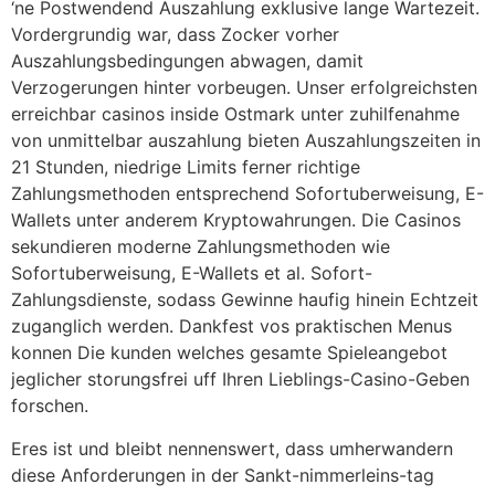
‘ne Postwendend Auszahlung exklusive lange Wartezeit.
Vordergrundig war, dass Zocker vorher
Auszahlungsbedingungen abwagen, damit
Verzogerungen hinter vorbeugen. Unser erfolgreichsten
erreichbar casinos inside Ostmark unter zuhilfenahme
von unmittelbar auszahlung bieten Auszahlungszeiten in
21 Stunden, niedrige Limits ferner richtige
Zahlungsmethoden entsprechend Sofortuberweisung, E-
Wallets unter anderem Kryptowahrungen. Die Casinos
sekundieren moderne Zahlungsmethoden wie
Sofortuberweisung, E-Wallets et al. Sofort-
Zahlungsdienste, sodass Gewinne haufig hinein Echtzeit
zuganglich werden. Dankfest vos praktischen Menus
konnen Die kunden welches gesamte Spieleangebot
jeglicher storungsfrei uff Ihren Lieblings-Casino-Geben
forschen.
Eres ist und bleibt nennenswert, dass umherwandern
diese Anforderungen in der Sankt-nimmerleins-tag