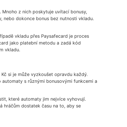
e. Mnoho z nich poskytuje uvítací bonusy,
y, nebo dokonce bonus bez nutnosti vkladu.
 případě vkladu přes Paysafecard je proces
card jako platební metodu a zadá kód
m vkladu.
0 Kč si je může vyzkoušet opravdu každý.
eo automaty s různými bonusovými funkcemi a
t, které automaty jim nejvíce vyhovují.
vá hráčům dostatek času na to, aby se