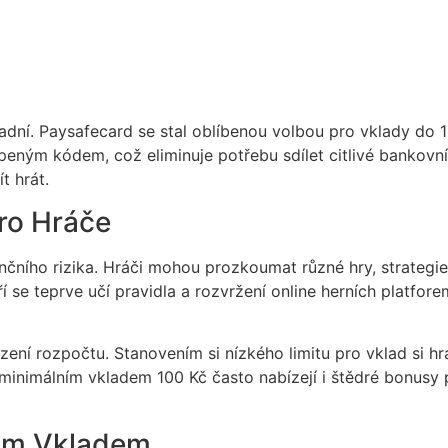
adní. Paysafecard se stal oblíbenou volbou pro vklady do 
peným kódem, což eliminuje potřebu sdílet citlivé bankovn
t hrát.
ro Hráče
ančního rizika. Hráči mohou prozkoumat různé hry, strategie
eří se teprve učí pravidla a rozvržení online herních platfo
zení rozpočtu. Stanovením si nízkého limitu pro vklad si hr
 minimálním vkladem 100 Kč často nabízejí i štědré bonusy 
kým Vkladem