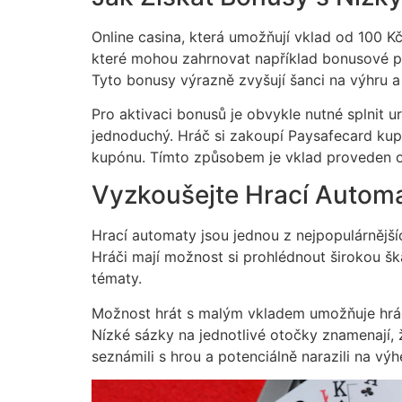
Online casina, která umožňují vklad od 100 Kč
které mohou zahrnovat například bonusové pe
Tyto bonusy výrazně zvyšují šanci na výhru a 
Pro aktivaci bonusů je obvykle nutné splnit u
jednoduchý. Hráč si zakoupí Paysafecard ku
kupónu. Tímto způsobem je vklad proveden o
Vyzkoušejte Hrací Automa
Hrací automaty jsou jednou z nejpopulárnější
Hráči mají možnost si prohlédnout širokou 
tématy.
Možnost hrát s malým vkladem umožňuje hráčů
Nízké sázky na jednotlivé otočky znamenají, 
seznámili s hrou a potenciálně narazili na v