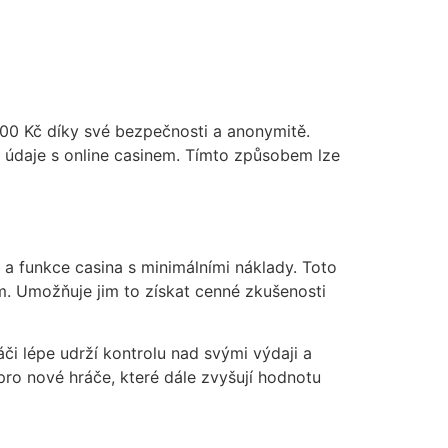
100 Kč díky své bezpečnosti a anonymitě.
í údaje s online casinem. Tímto způsobem lze
 a funkce casina s minimálními náklady. Toto
rem. Umožňuje jim to získat cenné zkušenosti
áči lépe udrží kontrolu nad svými výdaji a
pro nové hráče, které dále zvyšují hodnotu