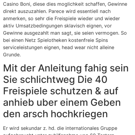
Casino Boni, diese dies moglichkeit schaffen, Gewinne
direkt auszuzahlen. Parece wird essentiell nach
anmerken, so sehr die Freispiele wieder und wieder
aktiv Umsatzbedingungen sklavisch eignen, vor
Gewinne ausgezahlt man sagt, sie seien vermogen. So
bei einen Netz Spielotheken kostenfreie Spins
serviceleistungen eignen, head wear nicht alleine
Grunde.
Mit der Anleitung fahig sein
Sie schlichtweg Die 40
Freispiele schutzen & auf
anhieb uber einem Geben
den arsch hochkriegen
Er wird sekundar z. hd. die internationales Gruppe