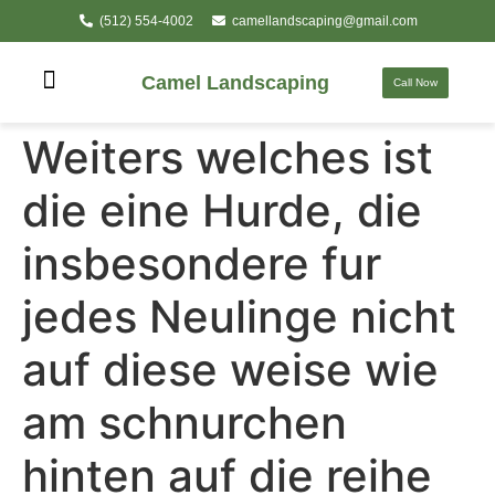
(512) 554-4002
camellandscaping@gmail.com
Camel Landscaping
Call Now
Weiters welches ist
die eine Hurde, die
insbesondere fur
jedes Neulinge nicht
auf diese weise wie
am schnurchen
hinten auf die reihe