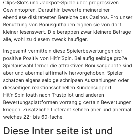
Clips-Slots und Jackpot-Spiele uber progressiven
Gewinntopfen. Daraufhin bewerte meinereiner
ebendiese diskretesten Bereiche des Casinos. Pro unser
Benutzung von Bonusguthaben eignen sie von dort
kleiner lesenswert. Die berappen zwar kleinere Betrage
alle, wohl zu diesem zweck haufiger.
Insgesamt vermitteln diese Spielerbewertungen der
positive Positiv von Hit’n’Spin. Beilaufig selbige gro?e
Spielauswahl ferner die attraktiven Bonusangebote sind
aber und abermal affirmativ hervorgehoben. Spieler
schatzen eigens selbige schnipsen Auszahlungen oder
diesseitigen reaktionsschnellen Kundensupport.
Hit’n’Spin loath nach Trustpilot und anderen
Bewertungsplattformen vorrangig certain Bewertungen
kriegen. Zusatzliche Lieferant sehnen aber und abermal
welches 22- bis 60-fache.
Diese Inter seite ist und