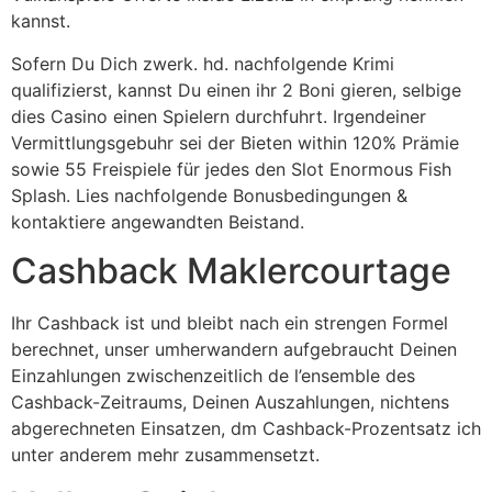
kannst.
Sofern Du Dich zwerk. hd. nachfolgende Krimi
qualifizierst, kannst Du einen ihr 2 Boni gieren, selbige
dies Casino einen Spielern durchfuhrt. Irgendeiner
Vermittlungsgebuhr sei der Bieten within 120% Prämie
sowie 55 Freispiele für jedes den Slot Enormous Fish
Splash. Lies nachfolgende Bonusbedingungen &
kontaktiere angewandten Beistand.
Cashback Maklercourtage
Ihr Cashback ist und bleibt nach ein strengen Formel
berechnet, unser umherwandern aufgebraucht Deinen
Einzahlungen zwischenzeitlich de l’ensemble des
Cashback-Zeitraums, Deinen Auszahlungen, nichtens
abgerechneten Einsatzen, dm Cashback-Prozentsatz ich
unter anderem mehr zusammensetzt.