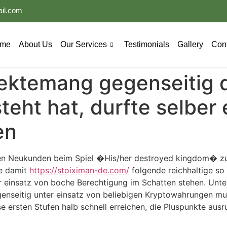
il.com
me
About Us
Our Services
Testimonials
Gallery
Con
rektemang gegenseitig d
steht hat, durfte selbe
en
en Neukunden beim Spiel �His/her destroyed kingdom� zur
ce damit
https://stoiximan-de.com/
folgende reichhaltige so
 einsatz von boche Berechtigung im Schatten stehen. Unter
genseitig unter einsatz von beliebigen Kryptowahrungen mus
rsten Stufen halb schnell erreichen, die Pluspunkte ausruh