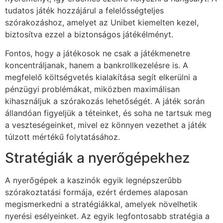
tudatos játék hozzájárul a felelősségteljes
szórakozáshoz, amelyet az Unibet kiemelten kezel,
biztosítva ezzel a biztonságos játékélményt.
Fontos, hogy a játékosok ne csak a játékmenetre
koncentráljanak, hanem a bankrollkezelésre is. A
megfelelő költségvetés kialakítása segít elkerülni a
pénzügyi problémákat, miközben maximálisan
kihasználjuk a szórakozás lehetőségét. A játék során
állandóan figyeljük a téteinket, és soha ne tartsuk meg
a veszteségeinket, mivel ez könnyen vezethet a játék
túlzott mértékű folytatásához.
Stratégiák a nyerőgépekhez
A nyerőgépek a kaszinók egyik legnépszerűbb
szórakoztatási formája, ezért érdemes alaposan
megismerkedni a stratégiákkal, amelyek növelhetik
nyerési esélyeinket. Az egyik legfontosabb stratégia a