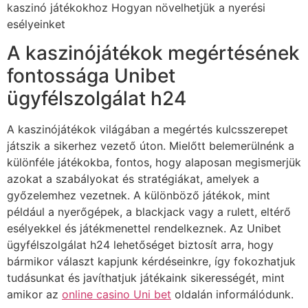
kaszinó játékokhoz Hogyan növelhetjük a nyerési
esélyeinket
A kaszinójátékok megértésének
fontossága Unibet
ügyfélszolgálat h24
A kaszinójátékok világában a megértés kulcsszerepet
játszik a sikerhez vezető úton. Mielőtt belemerülnénk a
különféle játékokba, fontos, hogy alaposan megismerjük
azokat a szabályokat és stratégiákat, amelyek a
győzelemhez vezetnek. A különböző játékok, mint
például a nyerőgépek, a blackjack vagy a rulett, eltérő
esélyekkel és játékmenettel rendelkeznek. Az Unibet
ügyfélszolgálat h24 lehetőséget biztosít arra, hogy
bármikor választ kapjunk kérdéseinkre, így fokozhatjuk
tudásunkat és javíthatjuk játékaink sikerességét, mint
amikor az
online casino Uni bet
oldalán informálódunk.