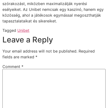
szórakozást, miközben maximalizálják nyerési
esélyeiket. Az Unibet nemcsak egy kaszinó, hanem egy
közösség, ahol a játékosok egymással megoszthatják
tapasztalataikat és sikereiket.
Tagged
Unibet
Leave a Reply
Your email address will not be published.
Required
fields are marked
*
Comment
*