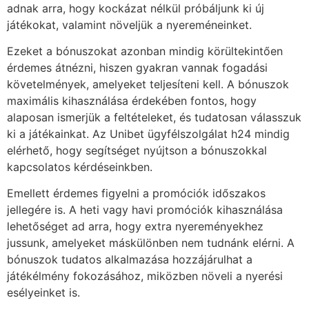
adnak arra, hogy kockázat nélkül próbáljunk ki új
játékokat, valamint növeljük a nyereméneinket.
Ezeket a bónuszokat azonban mindig körültekintően
érdemes átnézni, hiszen gyakran vannak fogadási
követelmények, amelyeket teljesíteni kell. A bónuszok
maximális kihasználása érdekében fontos, hogy
alaposan ismerjük a feltételeket, és tudatosan válasszuk
ki a játékainkat. Az Unibet ügyfélszolgálat h24 mindig
elérhető, hogy segítséget nyújtson a bónuszokkal
kapcsolatos kérdéseinkben.
Emellett érdemes figyelni a promóciók időszakos
jellegére is. A heti vagy havi promóciók kihasználása
lehetőséget ad arra, hogy extra nyereményekhez
jussunk, amelyeket máskülönben nem tudnánk elérni. A
bónuszok tudatos alkalmazása hozzájárulhat a
játékélmény fokozásához, miközben növeli a nyerési
esélyeinket is.