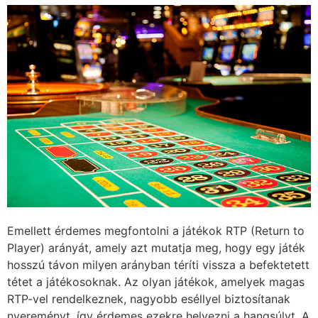
Emellett érdemes megfontolni a játékok RTP (Return to
Player) arányát, amely azt mutatja meg, hogy egy játék
hosszú távon milyen arányban téríti vissza a befektetett
tétet a játékosoknak. Az olyan játékok, amelyek magas
RTP-vel rendelkeznek, nagyobb eséllyel biztosítanak
nyereményt, így érdemes ezekre helyezni a hangsúlyt. A